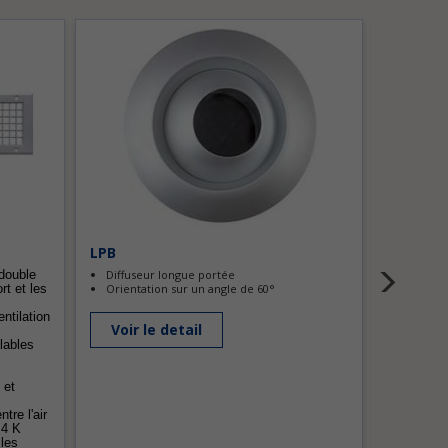
LPB
KS
 double
Diffuseur longue portée
Diffusio
rt et les
Orientation sur un angle de 60°
Adapté 
entilation
Voir le detail
Voir l
glables
 et
tre l'air
+4 K
les