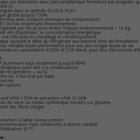
rales sur charnières avec joint périphérique fermeture par poignées q
 400 V)
tégrée dans la centrale PLUG & PLAY
ue global jusqu’à 150%
encieux avec isolation phonique de compresseurs
 HFC R410A respectant l’environnement
frigérant par circuit pour limiter l’impact environnemental < 10 Kg
ente afin d’optimiser la consommation énergétique
 une efficacité en chauffage et rafraîchissement
ue ajustant le débit du réfrigérant aux besoins réels de l’installation
sse variable haute performance pour une plus longue durée de vie
formances saisonnières ESEER et COP élevé, pour plus d’économie d’é
 :
if aluminium haut rendement (jusqu’à 89%)
nthalpique (sauf 400 V à condensation)
 de récupération L ou SL
tre les 2 flux d’air par balai
ourroie
en option)
r neuf ePM 1 55% et extraction ePM 10 50%
 fibre de verre ou média synthétique montés sur glissière
nt des filtres intégré
 réaction à faible niveau sonore
onsommation haut rendement à vitesse variable
utilisation 35 °C
e :