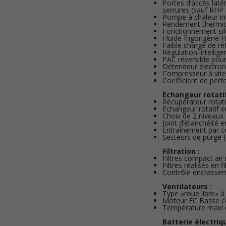
Portes d’accès laté
serrures (sauf RHP
Pompe à chaleur in
Rendement thermiq
Fonctionnement sil
Fluide frigorigène
Faible charge de ré
Régulation intellig
PAC réversible pour
Détendeur électroniq
Compresseur à vite
Coefficient de per
Echangeur rotatif
Récupérateur rotat
Echangeur rotatif e
Choix de 2 niveaux
Joint d’étanchéité en
Entraînement par c
Secteurs de purge (
Filtration :
Filtres compact ai
Filtres réalisés en
Contrôle encrasseme
Ventilateurs :
Type «roue libre» à
Moteur EC Basse c
Température maxi d’
Batterie électriqu