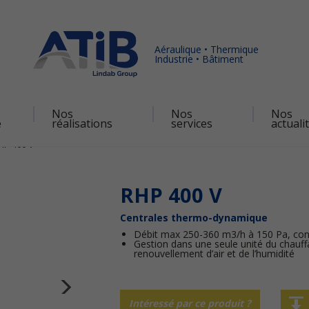
Aéraulique • Thermique
Industrie • Bâtiment
Nos
Nos
Nos
é
réalisations
services
actuali
HP 400 V
RHP 400 V
Centrales thermo-dynamique
Débit max 250-360 m3/h à 150 Pa, conf
Gestion dans une seule unité du chauff
renouvellement d’air et de l’humidité
Intéressé par ce produit ?