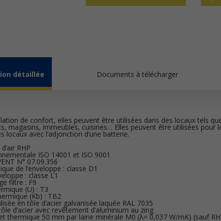
ion détaillée
Documents à télécharger
ilation de confort, elles peuvent être utilisées dans des locaux tels qu
ics, magasins, immeubles, cuisines… Elles peuvent être utilisées pour l
s locaux avec l’adjonction d’une batterie.
 d’air RHP
ronnementale ISO 14001 et ISO 9001
VENT N° 07.09.356
que de l’enveloppe : classe D1
veloppe : classe L1
 filtre : F9
rmique (U) : T3
hermique (Kb) : TB2
alisée en tôle d’acier galvanisée laquée RAL 7035
 tôle d’acier avec revêtement d’aluminium au zing
 et thermique 50 mm par laine minérale M0 (λ= 0,037 W/mK) (sauf R