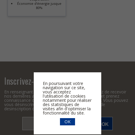
Économie d’énergie jusque
80%
Inscrivez-vous à la Newsletter
En poursuivant votre
navigation sur ce site,
vous acceptez
En renseignant votre adresse email, vous acceptez de recevoir
l'utilisation de cookies
nos dernières actualités par courrier électronique et prenez
notamment pour réaliser
connaissance de notre
politique de confidentialité
. Vous pouvez
des statistiques de
vous désinscrire à tout moment à l’aide des liens de
visites afin d'optimiser la
desinscription ou en nous contactant par mail
fonctionnalité du site.
OK