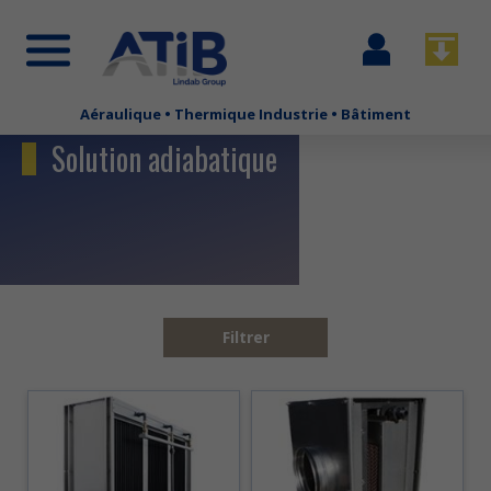
Se
Télécha
connecter
Aéraulique • Thermique Industrie • Bâtiment
Aller
au
Solution adiabatique
contenu
principal
Filtrer