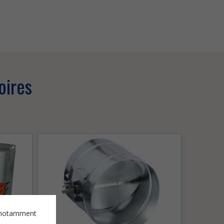
oires
es notamment