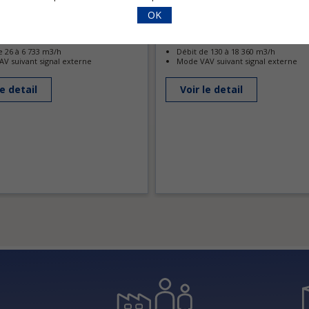
OK
RDDV-R
e 26 à 6 733 m3/h
Débit de 130 à 18 360 m3/h
V suivant signal externe
Mode VAV suivant signal externe
le detail
Voir le detail