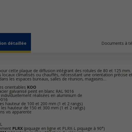
ion détaillée
Documents à té
our cette plaque de diffusion intégrant des rotules de 80 et 125 mm.
les locaux climatisés ou chauffés, nécessitant une orientation précise 
isé dans les espaces bureaux, salles de réunion, magasins…
es orientables
KOO
acier galvanisé peint en blanc RAL 9016
 individuellement réalisées en aluminium de
9016
les hauteur de 100 et 200 mm (1 et 2 rangs)
 les hauteur de 150 et 300 mm (1 et 2 rangs)
ans vis apparente
AL
dement
PLRX
(piquage en ligne et PLRX-L piquage à 90°)