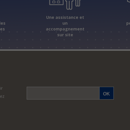
s
Une assistance et
les
un
p
ées
accompagnement
sur site
ir
vez