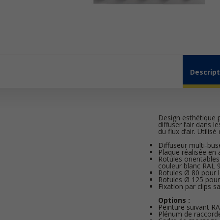
Descript
Design esthétique p
diffuser l’air dans 
du flux d’air. Util
Diffuseur multi-bus
Plaque réalisée en 
Rotules orientables
couleur blanc RAL 
Rotules Ø 80 pour 
Rotules Ø 125 pour
Fixation par clips s
Options :
Peinture suivant R
Plénum de raccor