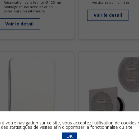
Réservation dans le mur Ø 125 mm
verticales ou inclinées
Montage mural avec isolation
extérieure ou intérieure
Voir le detail
Voir le detail
nt votre navigation sur ce site, vous acceptez l'utilisation de cooki
 des statistiques de visites afin d'optimiser la fonctionnalité du site.
AURÉA
BKZ
Débit de 15 à 400 m3/h
Débit jusqu’à 120 m3/h
OK