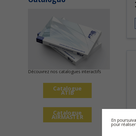
Découvrez nos catalogues interactifs
Catalogue
ATIB
Catalogue
AIRMASTER
En poursuiva
pour réaliser