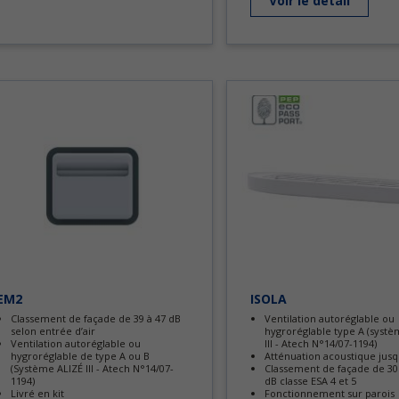
Voir le detail
EM2
ISOLA
Classement de façade de 39 à 47 dB
Ventilation autoréglable ou
selon entrée d’air
hygroréglable type A (systè
Ventilation autoréglable ou
III - Atech N°14/07-1194)
hygroréglable de type A ou B
Atténuation acoustique jusq
(Système ALIZÉ III - Atech N°14/07-
Classement de façade de 30
1194)
dB classe ESA 4 et 5
Livré en kit
Fonctionnement sur parois