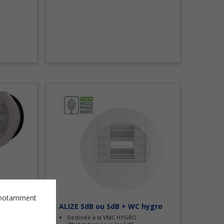
es notamment
ALIZE SdB ou SdB + WC hygro
Destinée à la VMC HYGRO