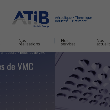
Aéraulique • Thermique
Industrie • Bâtiment
Nos
Nos
Nos
é
réalisations
services
actuali
 diffuseurs
Bouches de VMC
es de VMC