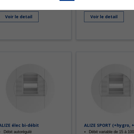
Design esthétique et fonctionnalité
Jet d’air orientable courte 
innovante
portée, droite ou gauche
Voir le detail
Voir le detail
ALIZE élec bi-débit
ALIZE SPORT (+hygro, +
Débit autorégulé
Débit variable de 15 à 10