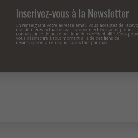
Inscrivez-vous à la Newsletter
En renseignant votre adresse email, vous acceptez de recevo
nos dernières actualités par courrier électronique et prenez
connaissance de notre
politique de confidentialité
. Vous pou
vous désinscrire à tout moment à l’aide des liens de
desinscription ou en nous contactant par mail