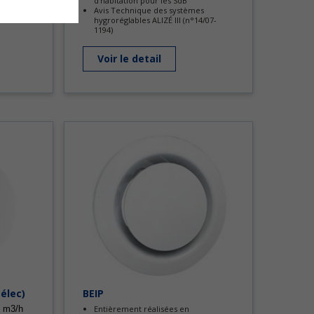
ou longue
d’habitation pour les SdB
Avis Technique des systèmes
hygroréglables ALIZÉ III (n°14/07-
1194)
Voir le detail
élec)
BEIP
0 m3/h
Entièrement réalisées en