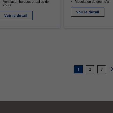
Ventilation bureaux et salles de
Modulation du débit d’air
cours
Voir le detail
Voir le detail
Page
1
Page
2
Page
3
courante