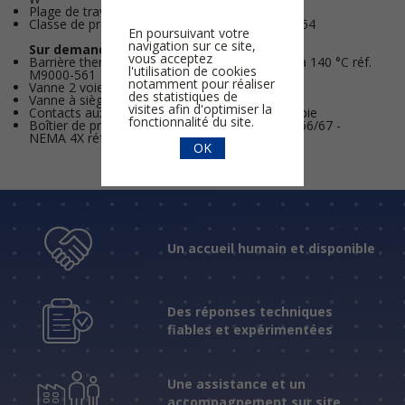
Plage de travail ajustable
Classe de protection II, Degré de protection IP54
En poursuivant votre
navigation sur ce site,
Sur demande :
vous acceptez
Barrière thermique pour eau haute T °C jusqu'à 140 °C réf.
l'utilisation de cookies
M9000-561
notamment pour réaliser
Vanne 2 voies
des statistiques de
Vanne à siège
visites afin d'optimiser la
Contacts auxiliaires et potentiomètres de recopie
fonctionnalité du site.
Boîtier de protection contre les intempéries IP66/67 -
NEMA 4X réf. M9000-342
OK
Un accueil humain et disponible
Des réponses techniques
fiables et expérimentées
Une assistance et un
accompagnement sur site