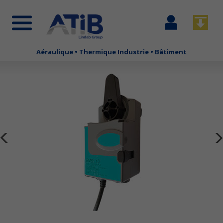
Se
Télécha
connecter
Aéraulique • Thermique Industrie • Bâtiment
Aller
au
contenu
principal