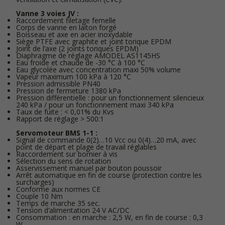
Vanne 3 voies JV :
Raccordement filetage femelle
Corps de vanne en laiton forgé
Boisseau et axe en acier inoxydable
Siège PTFE avec graphite et joint torique EPDM
Joint de l’axe (2 joints toriques EPDM)
Diaphragme de réglage AMODEL AS1145HS
Eau froide et chaude de -30 °C à 100 °C
Eau glycolée avec concentration maxi 50% volume
Vapeur maximum 100 kPa à 120 °C
Pression admissible PN40
Pression de fermeture 1380 kPa
Pression différentielle : pour un fonctionnement silencieux
240 kPa / pour un fonctionnement maxi 340 kPa
Taux de fuite : < 0,01% du Kvs
Rapport de réglage > 500:1
Servomoteur BMS 1-1 :
Signal de commande 0(2)…10 Vcc ou 0(4)…20 mA, avec
point de départ et plage de travail réglables
Raccordement sur bornier à vis
Sélection du sens de rotation
Asservissement manuel par bouton poussoir
Arrêt automatique en fin de course (protection contre les
surcharges)
Conforme aux normes CE
Couple 10 Nm
Temps de marche 35 sec.
Tension d’alimentation 24 V AC/DC
Consommation : en marche : 2,5 W, en fin de course : 0,3
W