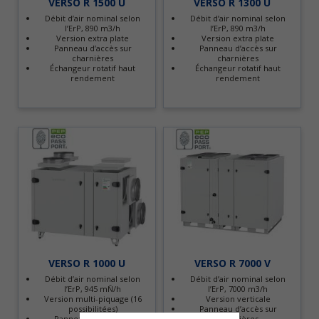
VERSO R 1500 U
VERSO R 1300 U
Débit d’air nominal selon
Débit d’air nominal selon
l’ErP, 890 m3/h
l’ErP, 890 m3/h
Version extra plate
Version extra plate
Panneau d’accès sur
Panneau d’accès sur
charnières
charnières
Échangeur rotatif haut
Échangeur rotatif haut
rendement
rendement
VERSO R 1000 U
VERSO R 7000 V
Débit d’air nominal selon
Débit d’air nominal selon
l’ErP, 945 mÑ/h
l’ErP, 7000 m3/h
Version multi-piquage (16
Version verticale
possibilitées)
Panneau d’accès sur
Panneau d’accès sur
charnières