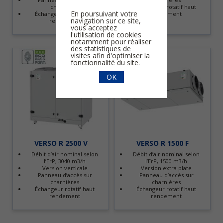
charnières
Échangeur rotatif haut
En poursuivant votre
Échangeur rotatif haut
rendement
navigation sur ce site,
rendement
vous acceptez
l'utilisation de cookies
notamment pour réaliser
des statistiques de
visites afin d'optimiser la
fonctionnalité du site.
OK
VERSO R 2500 V
VERSO R 1500 F
Débit d’air nominal selon
Débit d’air nominal selon
l’ErP, 3040 m3/h
l’ErP, 1500 m3/h
Version verticale
Version extra plate
Panneau d’accès sur
Panneau d’accès sur
charnières
charnières
Échangeur rotatif haut
Échangeur rotatif haut
rendement
rendement