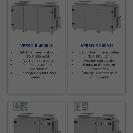
VERSO R 4000 U
VERSO R 3000 U
Débit d’air nominal selon
Débit d’air nominal selon
l’ErP, 890 m3/h
l’ErP, 890 m3/h
Version extra plate
Version extra plate
Panneau d’accès sur
Panneau d’accès sur
charnières
charnières
Échangeur rotatif haut
Échangeur rotatif haut
rendement
rendement