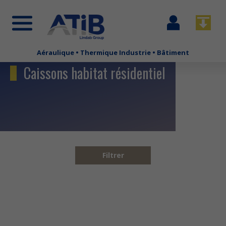
Se
Télécha
connecter
Aéraulique • Thermique Industrie • Bâtiment
Aller
au
Caissons habitat résidentiel
contenu
principal
Filtrer