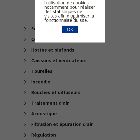
l'utilisation de cookies
notamment pour réaliser
des statistiques de
visites afin d'optimiser la
fonctionnalité du site.
Solutions complémentaires
OK
Conduits et accessoires
Hottes et plafonds
Caissons et ventilateurs
Tourelles
Incendie
Bouches et diffuseurs
Traitement d'air
Acoustique
Filtration et épuration d'air
Régulation