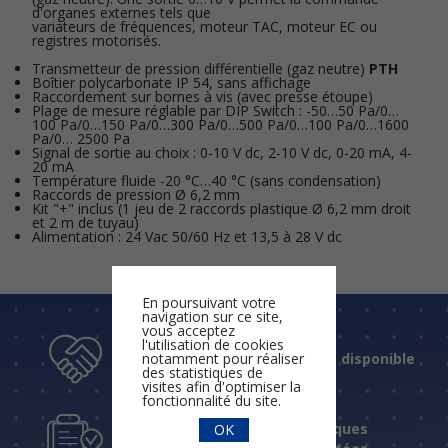
d'organes externes tels que
variateurs de fréquences, moteur TAC, moteur EC ou
registres motorisés.
Transmetteur de pression différentielle (gaz neutre)
PTH
Boîtier polycarbonate IP 54, sans affichage
Raccordement sur bornes à vis (avec presse étoupe)
Plage de mesure réglable par DIP Switch : -50…50 Pa/0…
100 Pa/0…150 Pa/0…300 Pa/0…500 Pa/0…100 Pa/0…1600
Pa/0… 2500 Pa
Signal de sortie au choix : 0-10 V dc, 2-10 V dc, 0-20 mA, 4-
20 mA
Température fluide -20 °C…40 °C (sans condensation)
Raccords de pression Ø 6,2 mm
Kit "+" inclus (1 jeu de 2 raccords plastique Ø 6,2 mm droit
et 2 m de tuyau)
Alimentation : 24 Vac 50/60 Hz et 13,5 à 28 V dc
En poursuivant votre
navigation sur ce site,
vous acceptez
l'utilisation de cookies
notamment pour réaliser
Un accueil humain et disponible
des statistiques de
visites afin d'optimiser la
fonctionnalité du site.
Des réponses techniques
OK