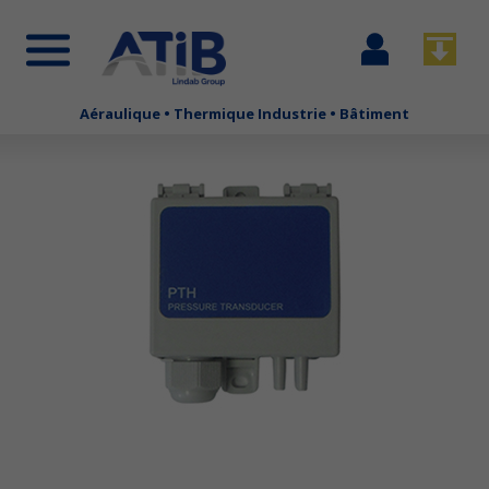
Se
Télécha
connecter
Aéraulique • Thermique Industrie • Bâtiment
Aller
au
contenu
principal