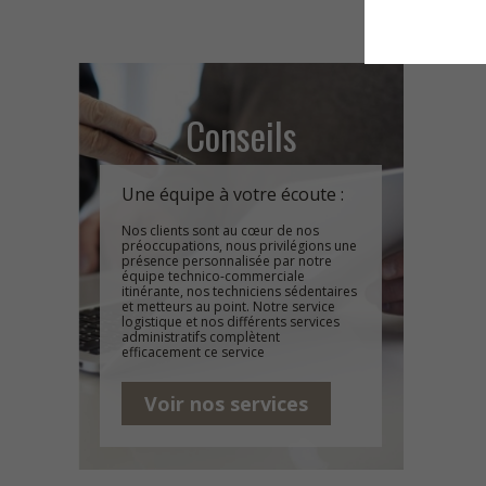
Conseils
Une équipe à votre écoute :
Nos clients sont au cœur de nos
préoccupations, nous privilégions une
présence personnalisée par notre
équipe technico-commerciale
itinérante, nos techniciens sédentaires
et metteurs au point. Notre service
logistique et nos différents services
administratifs complètent
efficacement ce service
Voir nos services