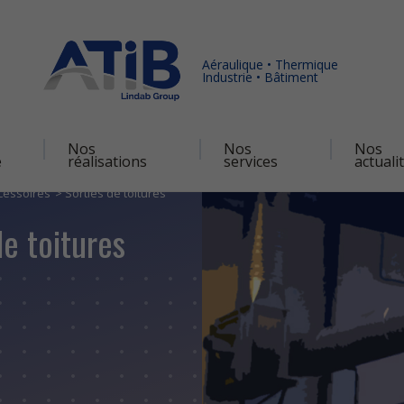
Aéraulique • Thermique
Industrie • Bâtiment
Nos
Nos
Nos
é
réalisations
services
actuali
cessoires
Sorties de toitures
de toitures