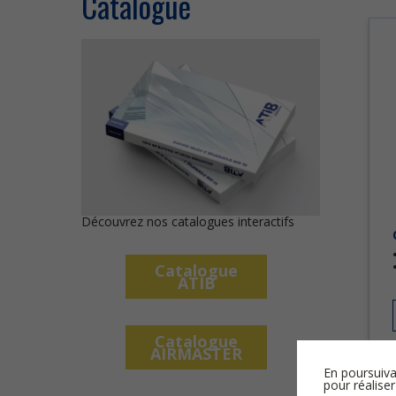
Catalogue
Découvrez nos catalogues interactifs
Catalogue
ATIB
Catalogue
AIRMASTER
En poursuiva
pour réaliser