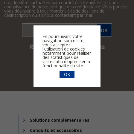
nos dernières actualités par courrier électronique et prenez
connaissance de notre
politique de confidentialité
. Vous pouvez
vous désinscrire à tout moment à l’aide des liens de
desinscription ou en nous contactant par mail
En poursuivant votre
navigation sur ce site,
vous acceptez
Retrouvez-nous sur les
l'utilisation de cookies
réseaux sociaux
notamment pour réaliser
des statistiques de
visites afin d'optimiser la
fonctionnalité du site.
OK
Solutions complémentaires
Conduits et accessoires