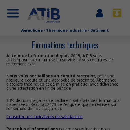
Se
Télécha
connecter
Aéraulique • Thermique Industrie • Bâtiment
Aller
au
Formations techniques
contenu
principal
Acteur de la formation depuis 2015, ATIB
vous
accompagne pour la mise en service de vos centrales de
traitement d’air.
Nous vous accueillons en comité restreint,
pour une
meilleure écoute et une approche de proximité. Alternance
d’ateliers théoriques et de mise en pratique, avec délivrance
d’une attestation en fin de période.
93% de nos stagiaires se déclarent satisfaits des formations
dispensées. (Résultat 2023 de l'enquête qualité réalisée sur
l'ensemble de nos stagiaires).
Consulter nos indicateurs de satisfaction
Pour plus d’informations
ou pour vous inscrire
,
nous