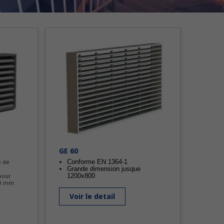
GE 60
e de
Conforme EN 1364-1
Grande dimension jusque
 pour
1200x800
 60 mm
Voir le detail