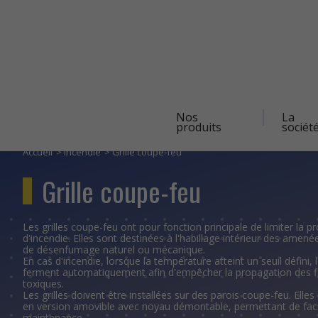
Navigation
Nos
La
principale
produits
sociét
Aller
au
contenu
Accueil
Incendie
Grille coupe-feu
principal
Grille coupe-feu
Les grilles coupe-feu ont pour fonction principale de limiter la 
d'incendie. Elles sont destinées à l'habillage intérieur des amenées
de désenfumage naturel ou mécanique.
En cas d'incendie, lorsque la température atteint un seuil défini, l
ferment automatiquement afin d'empêcher la propagation des 
toxiques.
Les grilles doivent être installées sur des parois coupe-feu. Elles
en version amovible avec noyau démontable, permettant de facil
maintenance.