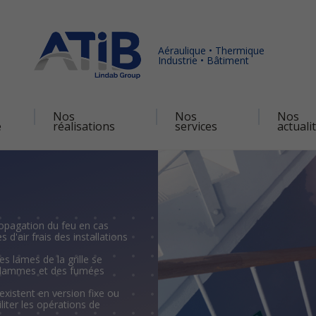
Aéraulique • Thermique
Industrie • Bâtiment
Nos
Nos
Nos
é
réalisations
services
actuali
propagation du feu en cas
 d'air frais des installations
es lames de la grille se
flammes et des fumées
 existent en version fixe ou
iter les opérations de