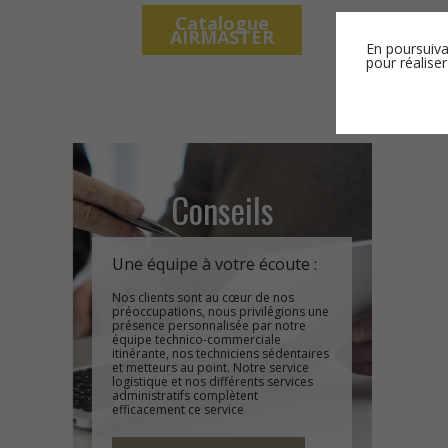
Catalogue
AIRMASTER
En poursuiva
pour réaliser
Conseils
Une équipe à votre écoute :
Nos clients sont au cœur de nos
préoccupations, nous privilégions une
présence personnalisée par notre
équipe technico-commerciale
itinérante, nos techniciens sédentaires
et metteurs au point. Notre service
logistique et nos différents services
administratifs complètent
efficacement ce service