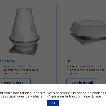
TCV ATEX
HT
Débit maxi 18 000 m3/h
Débit jusqu’à 83 000 m3/h
Spécialement adaptées aux
Entièrement réalisée en tôle
ambiances corrosives
peint
Voir le detail
Voir le detail
nt votre navigation sur ce site, vous acceptez l'utilisation de cooki
 des statistiques de visites afin d'optimiser la fonctionnalité du site.
OK