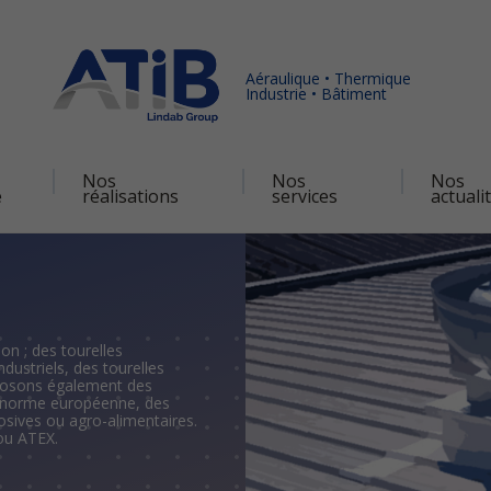
Aéraulique • Thermique
Industrie • Bâtiment
Nos
Nos
Nos
é
réalisations
services
actuali
on ; des tourelles
ndustriels, des tourelles
oposons également des
a norme européenne, des
rosives ou agro-alimentaires.
 ou ATEX.