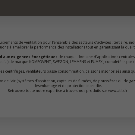
ipements de ventilation pour l’ensemble des secteurs d’activités : tertiaire, indu
ns à améliorer la performance des installations tout en garantissant la qualité 
d aux exigences énergétiques
de chaque domaine d'application : centrales
rotatif…) de marque KOMFOVENT, SWEGON, LEMMENS et FUMEX ; complétées par d
lles centrifuges, ventilateurs basse consommation, caissons insonorisés ainsi q
ation de l’air (systèmes d’aspiration, capteurs de fumées, de poussières ou de 
désenfumage et de protection incendie.
Retrouvez toute notre expertise à travers nos produits sur www.atib.fr