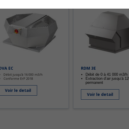
DVA EC
RDM 3E
Débit jusqu’à 16 000 m3/h
Débit de 0 à 41 000 m3/h
Conforme ErP 2018
Extraction d’air jusqu’à 1
permanent
Voir le detail
Voir le detail