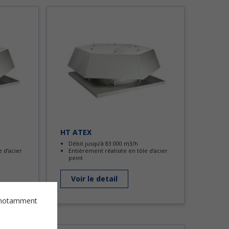
HT ATEX
Débit jusqu’à 83 000 m3/h
 d’acier
Entièrement réalisée en tôle d’acier
peint
Voir le detail
es notamment