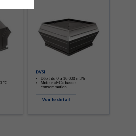
DVSI
Débit de 0 à 16 000 m3/h
20 °C
Moteur «EC» basse
consommation
Voir le detail