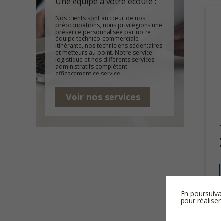
Une équipe à votre écoute :
Nos clients sont au cœur de nos
préoccupations, nous privilégions une
présence personnalisée par notre
équipe technico-commerciale
itinérante, nos techniciens sédentaires
et metteurs au point. Notre service
logistique et nos différents services
administratifs complètent
efficacement ce service
Voir nos services
En poursuiva
pour réaliser