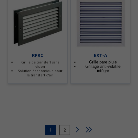
RPRC
EXT-A
Grille de transfert sans
Grille pare pluie
vision
Grillage anti-volatile
Solution économique pour
intégré
le transfert d’air
Page
1
Page
2
courante