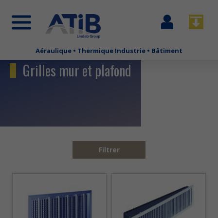
Se
Télécha
connecter
Aéraulique • Thermique Industrie • Bâtiment
Aller
au
Grilles mur et plafond
contenu
principal
Filtrer