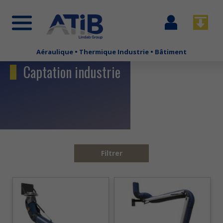
Se
Télécha
connecter
Aéraulique • Thermique Industrie • Bâtiment
Aller
au
Captation industrie
contenu
principal
Filtrer