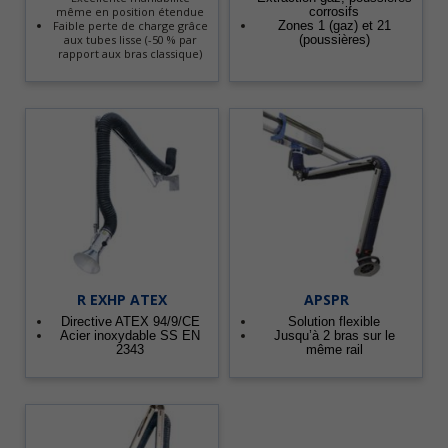
même en position étendue
corrosifs
Faible perte de charge grâce
Zones 1 (gaz) et 21
aux tubes lisse (-50 % par
(poussières)
rapport aux bras classique)
R EXHP ATEX
APSPR
Directive ATEX 94/9/CE
Solution flexible
Acier inoxydable SS EN
Jusqu’à 2 bras sur le
2343
même rail