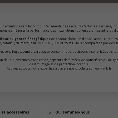
ipements de ventilation pour l’ensemble des secteurs d’activités : tertiaire, indu
ns à améliorer la performance des installations tout en garantissant la qualité 
d aux exigences énergétiques
de chaque domaine d'application : centrales
ue, rotatif…) de marque KOMFOVENT, LEMMENS et FUMEX ; complétées par des g
lles centrifuges, ventilateurs basse consommation, caissons insonorisés ainsi q
ation de l’air (systèmes d’aspiration, capteurs de fumées, de poussières ou de 
désenfumage et de protection incendie.
Retrouvez toute notre expertise à travers nos produits sur www.atib.fr
 et accessoires
Qui sommes-nous