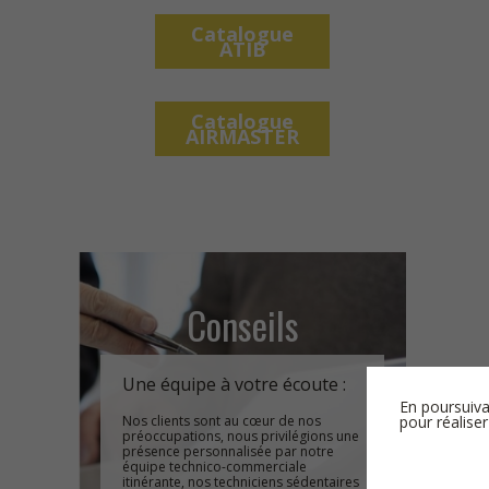
Catalogue
ATIB
Catalogue
AIRMASTER
Conseils
Une équipe à votre écoute :
En poursuiva
pour réaliser
Nos clients sont au cœur de nos
préoccupations, nous privilégions une
présence personnalisée par notre
équipe technico-commerciale
itinérante, nos techniciens sédentaires