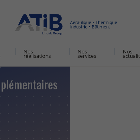
Aéraulique • Thermique
Industrie • Bâtiment
Nos
Nos
Nos
é
réalisations
services
actuali
s
mplémentaires