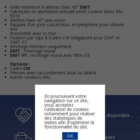
Grille intérieure à ailettes fixes 45°
DMT
Fabriquée en aluminium extrudé peint couleur blanc RAL
9016
Ailettes fixes 45° anti-vision
Équipée d’un joint caoutchouc en périphérie pour obtenir
une
étanchéité avec le mur
Fixation par clips
S
(cadre CM obligatoire pour DMT et
DMT-FY
Montage intérieur uniquement
DMT :
montage mural
DMT-FY :
montage mural avec filtre G3
Options :
Cadre
CM
Plénum avec raccordement axial ou latéral
Autres couleurs RAL
En poursuivant votre
navigation sur ce site,
vous acceptez
l'utilisation de cookies
notamment pour réaliser
Un accueil humain et disponible
des statistiques de
visites afin d'optimiser la
fonctionnalité du site.
OK
Des réponses techniques