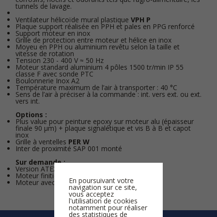
tunnels de lavage.
Ventilateur hélicoïde mural plastique
VPH P
Plaque support réalisée en PPH et pales en PPG renforcé
Support moteur en inox
Grille de protection entre moteur et hélice en inox
Moyeu en PPH ou aluminium revêtu selon la taille et
vitesse de rotation
Tension 230 - 400 V ≈ 50 Hz
Moteur standard aluminium 4 pôles 1500 tr/min IP 55
classe F avec sonde PTC
Boulonnerie Inox A2
Température maximum de l’air à transporter : 40 °C
Sens de l’air à préciser à la commande : int. vers ext. ou ext.
vers int.
Options :
Plus value pour peinture epoxy sur moteur alu (épaisseur
finale 90 µm) + plaque signalétique et vis B à B et capot
inox
Grille à ventelles
PER W
Inter de proximité SAP 001 monté
Sur demande :
Version ATEX catégorie 1 ou 21 zone G (gaz)
Moteur finition marine
En poursuivant votre
Moteur avec protection thermique intégrée
navigation sur ce site,
vous acceptez
l'utilisation de cookies
notamment pour réaliser
des statistiques de