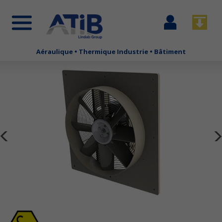
Se
Télécha
connecter
Aéraulique • Thermique Industrie • Bâtiment
Aller
au
contenu
principal