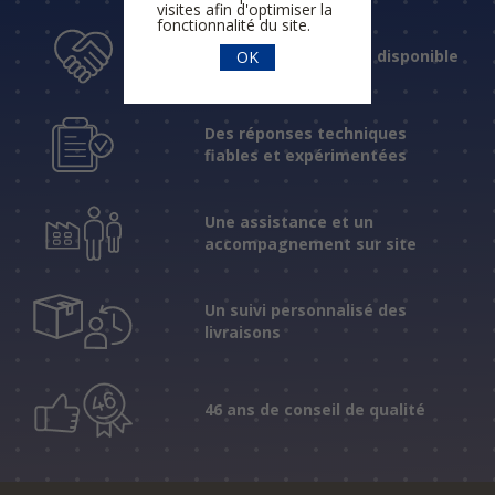
visites afin d'optimiser la
fonctionnalité du site.
Un accueil humain et disponible
OK
Des réponses techniques
fiables et expérimentées
Une assistance et un
accompagnement sur site
Un suivi personnalisé des
livraisons
46 ans de conseil de qualité