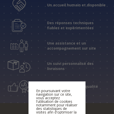
Un accueil humain et disponible
Des réponses techniques
fiables et expérimentées
Une assistance et un
accompagnement sur site
Un suivi personnalisé des
livraisons
46 ans de conseil de qualité
En poursuivant votre
navigation sur ce site,
vous acceptez
l'utilisation de cookies
notamment pour réaliser
des statistiques de
visites afin d'optimiser la