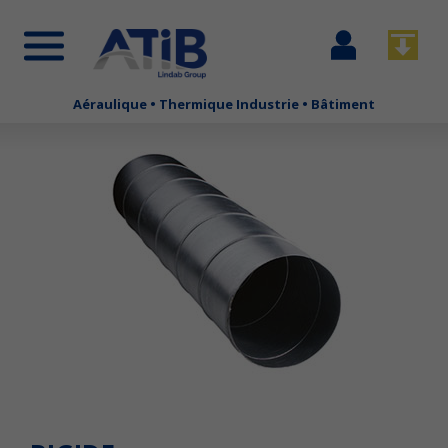
Se
Télécha
connecter
Aéraulique • Thermique Industrie • Bâtiment
Aller
au
contenu
principal