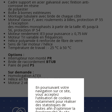
Cadre support en acier galvanisé avec finition anti-
corrosive en résine
de polyester
Boîte à bornes extérieures
Montage tubulaire avec bride de chaque côté
Moteur classe F, avec roulements à billes, protection IP 55
à l'exception
des modèles monophasés à partir de la taille 45 jusqu'à
56, protection IP 54
Moteur rendement IE3 pour puissance ≥ 0,75 kW
Moteur Tri variable en fréquences
Hélice polyamide 6 renforcée de fibre de verre
Sens de l'air moteur / hélice
Température de travail : - 25 °C à 50 °C
Options :
Interrupteur non monté
PR
Bride de raccordement
BTUB
Paire de pied
PS
Sur demande :
Homologation ATEX
Hélice en fonte d'aluminium (AL)
Moteur 2 vitesses
En poursuivant votre
navigation sur ce site,
vous acceptez
l'utilisation de cookies
notamment pour réaliser
des statistiques de
visites afin d'optimiser la
fonctionnalité du site.