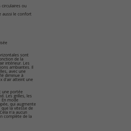
 circulaires ou
re aussi le confort
isée
orizontales sont
onction de la
ir intérieur. Les
tions ambiantes. Il
lles, avec une
fflé diminue à
x d'air atteint une
nt une portée
. Les grilles, les
s. En mode
ccupée, qui augmente
 que la vitesse de
 Cela n'a aucun
ion complète de la