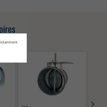
oires
es notamment