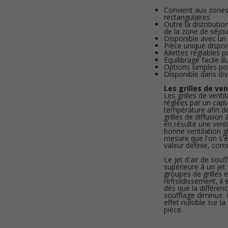
Convient aux zones 
rectangulaires
Outre la distribution
de la zone de séjo
Disponible avec un
Pièce unique dispo
Ailettes réglables 
Équilibrage facile 
Options simples po
Disponible dans div
Les grilles de ve
Les grilles de vent
réglées par un capt
température afin de 
grilles de diffusion
en résulte une vent
bonne ventilation gl
mesure que l'on s'él
valeur définie, com
Le jet d'air de sou
supérieure à un jet 
groupes de grilles 
refroidissement, il
dès que la différen
soufflage diminue. 
effet nuisible sur l
pièce.