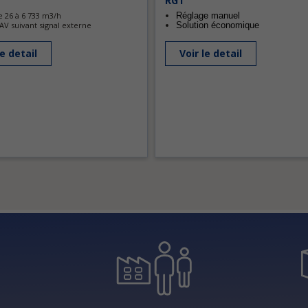
RG1
e 26 à 6 733 m3/h
Réglage manuel
V suivant signal externe
Solution économique
le detail
Voir le detail