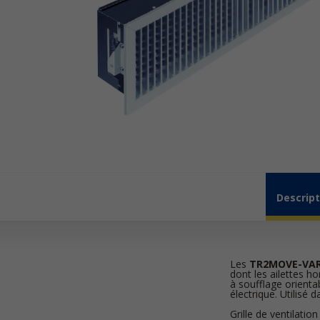
Descript
Les
TR2MOVE-VA
dont les ailettes h
à soufflage orient
électrique. Utilisé 
Grille de ventilatio