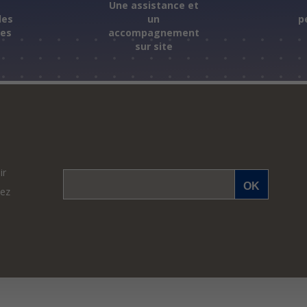
s
Une assistance et
les
un
p
ées
accompagnement
sur site
ir
vez