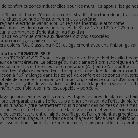
de confort et zones industrielles pour les murs, les appuis, les gaines
 efficace de l'air et l'élimination de la stratification thermique, il assu
ur à chaque point de fonctionnement du système
 réglage électrique variable ou un réglage thermique autonome
nible dans les dimensions nominales de 325 × 125 à 1225 × 225 mm
pour la commande d'orientation du flux d'air
du débit volumique grâce aux diverses options associées
ur un montage rapide et aisé
ers coloris RAL Classic ou NCS, et également avec une finition galvan
ntilation TR2MOVE-SELF
ilation TR2MOVE-SELF sont des grilles de soufflage dont les ailettes h
eur de température. Le pilotage du flux d'air est alors autorégulé en f
supprimer les différences de température (ΔT) entre l'air soufflé et l'a
 à ailettes réglables permettent d'adapter la direction de l'air aux condi
ilation à flux mélangé dans les zones de confort et les zones industrie
obale de la pièce. En raison de l'induction, la vitesse du flux d'air sou
oigne de la grille de ventilation. La distance à laquelle la vitesse du flu
me par exemple 0,35 m/s, est appelée « portée ».
fflage qui provient des grilles murales disposées près du plafond attei
libre comparable (sans l'effet du plafond) en raison de l'effet du plafond
et les rubans à grille permettent tous d'obtenir des portées différente
 est nécessaire de tenir compte de la déviation du jet vers la zone o
ce de température entre l'air de soufflage et l'air ambiant augmente et
En mode chauffage, le jet d'air de soufflage est dévié vers le plafond.
a vitesse du flux d'air dans la zone occupée, mais peut affecter l'aérat