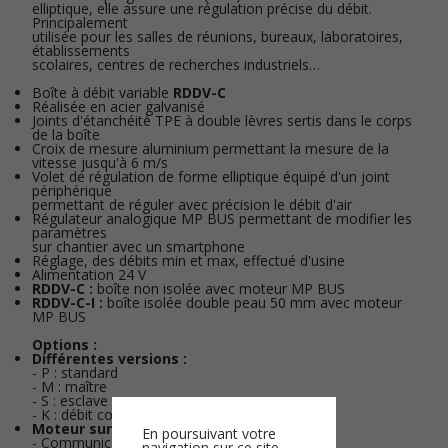
elliptique, elle assure une régulation précise du débit.
Principalement
utilisée pour les salles de réunions, bureaux, laboratoires,
établissements
scolaires, centres de recherches industriels…
Boîte à débit variable
RDDV-C
Réalisée en acier galvanisé
Joints d'étanchéité TPE à double lèvres sertis dans le corps
de la boîte
Croix de mesure aluminium permettant la mesure de la
vitesse jusqu'à 6 m/s
Volet de régulation de forme elliptique équipé d'un joint
périphérique
permettant de réguler avec précision le débit d'air
Régulateur analogique MP BUS permettant de modifier les
paramètres
sur chantier avec un smartphone
Réglage, des débits min et max, effectué d'usine
Alimentation 24 V
RDDV-C :
boîte non isolée avec moteur MP BUS
RDDV-C-I :
boîte isolée double peau 50 mm avec moteur
MP BUS
Options :
Différentes versions :
- P : standard
- M : maître
- S : esclave
- K : débit constant
Moteur sur demande :
En poursuivant votre
- Communicant LON WORKS
navigation sur ce site,