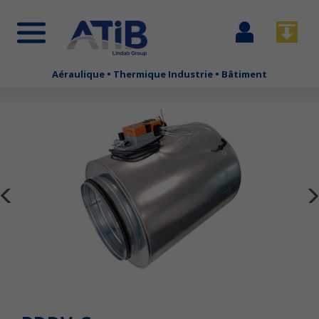
Se
Télécha
connecter
Aéraulique • Thermique Industrie • Bâtiment
Aller
au
contenu
principal