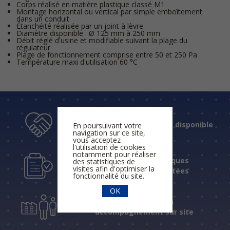
Corps réalisé en matière plastique classé M1
Montage horizontal ou vertical par simple emboîtement
dans un conduit
Étanchéité réalisée par un joint à lèvre
Diamètre disponible : Ø 125 mm à 250 mm
Débit réglé d'usine et modifiable suivant la plage du
régulateur
Plage de fonctionnement comprise entre 50 et 250 Pa
Température maxi d'utilisation 60 °C
Un accueil humain et disponible
En poursuivant votre
navigation sur ce site,
vous acceptez
l'utilisation de cookies
notamment pour réaliser
Des réponses techniques
des statistiques de
visites afin d'optimiser la
fiables et expérimentées
fonctionnalité du site.
OK
Une assistance et un
accompagnement sur site