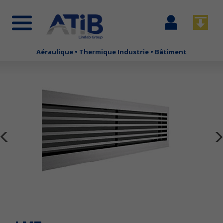
Se
Télécha
connecter
Aéraulique • Thermique Industrie • Bâtiment
Aller
au
contenu
principal