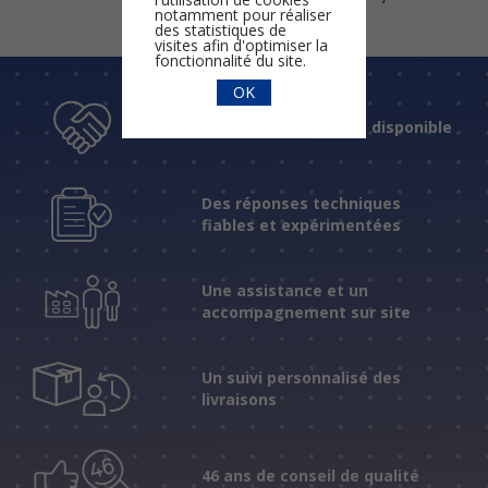
notamment pour réaliser
des statistiques de
visites afin d'optimiser la
fonctionnalité du site.
OK
Un accueil humain et disponible
Des réponses techniques
fiables et expérimentées
Une assistance et un
accompagnement sur site
Un suivi personnalisé des
livraisons
46 ans de conseil de qualité