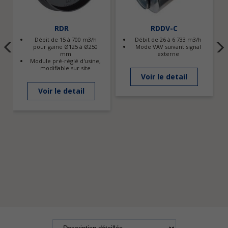
RDR
RDDV-C
Débit de 15 à 700 m3/h
Débit de 26 à 6 733 m3/h
pour gaine Ø125 à Ø250
Mode VAV suivant signal
mm
externe
Module pré-réglé d'usine,
modifiable sur site
Voir le detail
Voir le detail