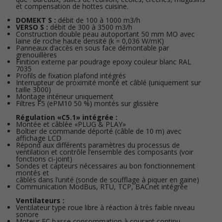
et compensation de hottes cuisine.
DOMEKT S :
débit de 100 à 1000 m3/h
VERSO S :
débit de 300 à 3500 m3/h
Construction double peau autoportant 50 mm MO avec
laine de roche haute densité (k = 0,036 W/mK)
Panneaux d’accès en sous face démontable par
grenouillères
Finition externe par poudrage epoxy couleur blanc RAL
7035
Profils de fixation plafond intégrés
Interrupteur de proximité monté et câblé (uniquement sur
taille 3000)
Montage intérieur uniquement
Filtres F5 (ePM10 50 %) montés sur glissière
Régulation «C5.1» intégrée :
Montée et câblée «PLUG & PLAY»
Boîtier de commande déporté (câble de 10 m) avec
affichage LCD
Répond aux différents paramètres du processus de
ventilation et contrôle l’ensemble des composants (voir
fonctions ci-joint)
Sondes et capteurs nécessaires au bon fonctionnement
montés et
câblés dans l’unité (sonde de soufflage à piquer en gaine)
Communication ModBus, RTU, TCP, BACnet intégrée
Ventilateurs :
Ventilateur type roue libre à réaction à très faible niveau
sonore
Moteur EC basse consommation à courant continu