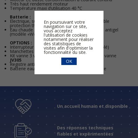
Très haut rendement moteur
Température maxi d’utilisation 40 °C
Batterie :
Electrique, suivant les tailles, intégrée avec double
En poursuivant votre
protection thermique (modèle «E»)
navigation sur ce site,
Eau chaude , suivant les tailles, avec protection antigel
vous acceptez
(modèle «W»)
l'utilisation de cookies
notamment pour réaliser
OPTIONS :
des statistiques de
Interrupteur de proximité
PR
(non monté ni câblé)
visites afin d'optimiser la
Manchettes souples
MS
fonctionnalité du site.
Kit vanne 3 voies avec servomoteur monté sur vanne
JV305
OK
Registre antigel motorisé
AGUJ
Batterie eau froide
CW / CDX
montage en gaine
Un accueil humain et disponible
Des réponses techniques
fiables et expérimentées