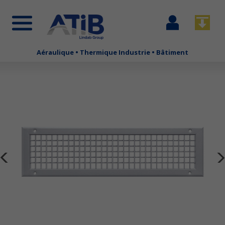
Se
Télécha
connecter
Aéraulique • Thermique Industrie • Bâtiment
Aller
au
contenu
principal