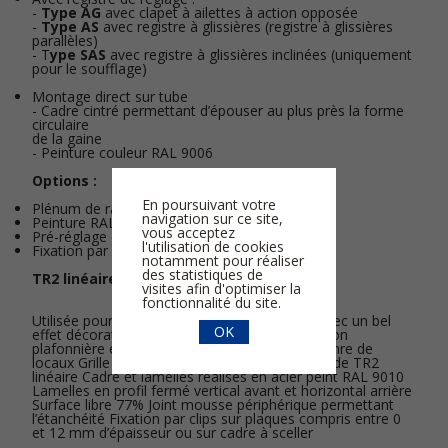
-
Type AG
avec clapet à ailettes à action opposée
-
Type AS
avec registre à glissières (registre à glissières
parallèles)
- T
ype SAS
avec registre à glissières inclinées (uniquement
pour le soufflage)
Montage direct sur tube
- Cadre cintré permettant d’épouser au plus près la forme
circulaire
de la gaine
- Peinture couleur RAL 9006
Options :
En poursuivant votre
Plénum de raccordement
navigation sur ce site,
Peinture RAL au choix
vous acceptez
Pré-réglage d’usine RT44°, 84°, 110° ou 140°
l'utilisation de cookies
Fixation par clips
notamment pour réaliser
des statistiques de
TR2 linéaire :
visites afin d'optimiser la
fonctionnalité du site.
Utilisée pour le soufflage et l’extraction d’air avec un bel
OK
effet décoratif. Elle convient pour une disposition
plafonnière et murale et s’intègre dans tout genre de
locaux Grille double déflexion en forme de bande TR2
linéaire Cadre et lamelles réalisés en acier peint RAL 9010
Lamelles en profil fermé vertical avant et horizontal arrière
Surface libre 77% Joint mousse périphérique permettant
l’étanchéité Fixation par clips sur plaques compris entre 0
et 12 mm d’épaisseur ou sur cadre à sceller