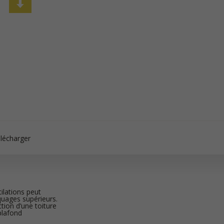
lécharger
tilations peut
quages supérieurs.
tion d’une toiture
plafond