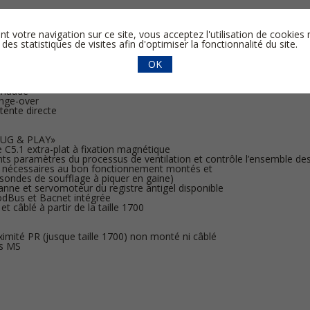
if aluminium haut rendement (jusqu’à 89%)
 de récupération L ou SL
tre les 2 flux d’air par balai
nt votre navigation sur ce site, vous acceptez l'utilisation de cooki
ourroie
 des statistiques de visites afin d'optimiser la fonctionnalité du site.
en option)
OK
rique avec double protection électrique
 chaude
ange-over
étente directe
LUG & PLAY»
e C5.1 extra-plat à fixation magnétique
nts paramètres du processus de ventilation et contrôle l’ensemble d
 nécessaires au bon fonctionnement montés et
 (sondes de soufflage à piquer en gaine)
vanne et servomoteur du registre antigel disponible
Bus et Bacnet intégrée
t câblé à partir de la taille 1700
ximité PR (jusque taille 1700) non monté ni câblé
es MS