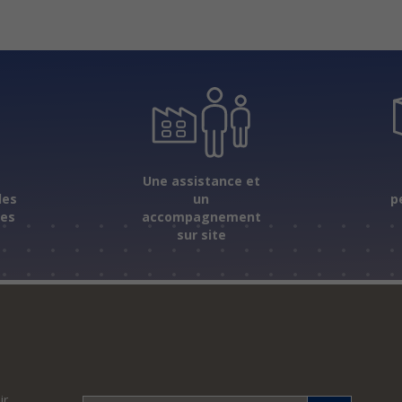
s
Une assistance et
les
un
p
ées
accompagnement
sur site
ir