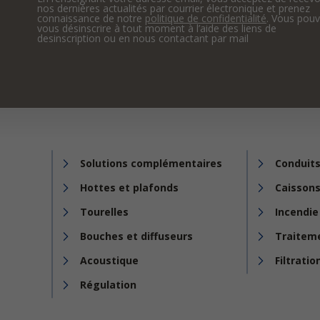
nos dernières actualités par courrier électronique et prenez
connaissance de notre
politique de confidentialité
. Vous pou
vous désinscrire à tout moment à l’aide des liens de
desinscription ou en nous contactant par mail
Solutions complémentaires
Conduits
Hottes et plafonds
Caissons
Tourelles
Incendie
Bouches et diffuseurs
Traiteme
Acoustique
Filtratio
Régulation