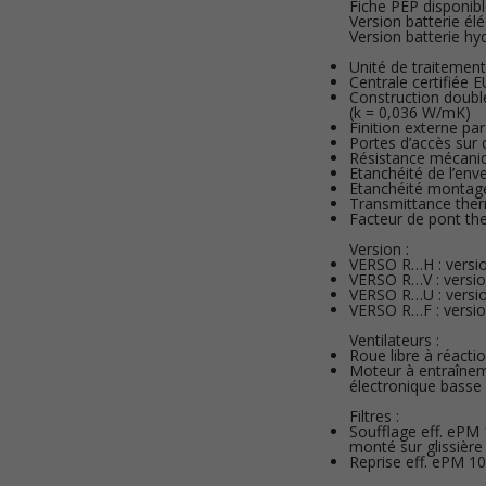
Fiche PEP disponib
Version batterie élé
Version batterie hy
Unité de traitement
Centrale certifiée
Construction doubl
(k = 0,036 W/mK)
Finition externe p
Portes d’accès sur 
Résistance mécaniq
Etanchéité de l’env
Etanchéité montage 
Transmittance ther
Facteur de pont th
Version :
VERSO R…H : versio
VERSO R…V : version
VERSO R…U : version
VERSO R…F : versio
Ventilateurs :
Roue libre à réacti
Moteur à entraîne
électronique bass
Filtres :
Soufflage eff. ePM 
monté sur glissière
Reprise eff. ePM 10