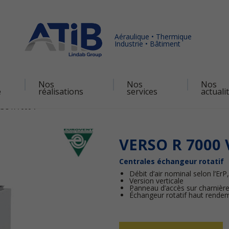
Aéraulique • Thermique
Industrie • Bâtiment
Nos
Nos
Nos
é
réalisations
services
actuali
SO R 7000 V
VERSO R 7000 
Centrales échangeur rotatif
Débit d’air nominal selon l’Er
Version verticale
Panneau d’accès sur charnièr
Échangeur rotatif haut rende