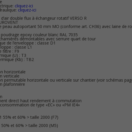
le
ctrique:
cliquez-ici
draulique:
cliquez-ici
 d’air double flux à échangeur rotatif VERSO R
 EUROVENT
e peau autoportant 50 mm MO (conforme art. CH36) avec laine de ro
ar poudrage epoxy couleur blanc RAL 7035
charnières démontables avec serrure quart de tour
ue de l’enveloppe : classe D1
eloppe : classe L1
filtre : F9
mique (U) : T3
ermique (Kb) : TB2
n horizontale
 verticale
 permutable horizontale ou verticale sur chantier (voir schémas pag
n plafonnière
on
ment direct haut rendement à commutation
e consommation de type «EC» ou «PM IE4»
1 55% et 60% > taille 2000 (F7)
 50% et 60% > taille 2000 (M5)