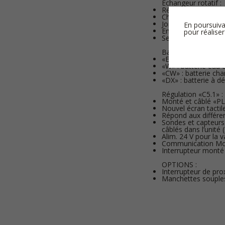
Echangeur rotatif :
Récupérateur rotat
Choix de 2 niveaux
Joint d’étanchéité en
En poursuiva
Entraînement par c
pour réaliser
Secteurs de purge (
Batterie intégrée :
«E» : batterie élect
«W» : batterie eau
«CW» : batterie ch
«DX» : batterie à d
Régulation «C5.1» :
Monté et câblé «P
Nouvel écran tactil
Répond aux différe
Sondes et capteurs
câblés dans l’unité
Alim. 24 V pour la 
Communication Mod
Interrupteur monté e
OPTIONS :
Interrupteur de pro
Manchettes soupl