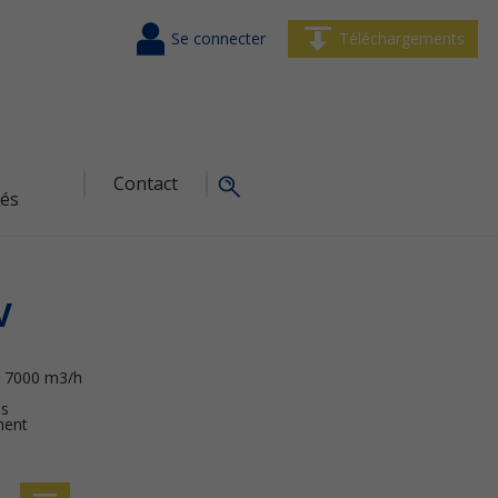
Se connecter
Téléchargements
Contact
tés
V
P, 7000 m3/h
es
ment