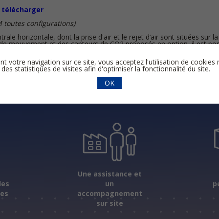
a télécharger
M toutes configurations)
ale horizontale, dont la prise d'air et le rejet d’air sont situées sur la
 de mouvement et des capteurs de CO2 proposés en option, il est poss
oins, selon le nombre d'occupants. Par ailleurs, la régulation automat
er Airlinq® Online.
nt votre navigation sur ce site, vous acceptez l'utilisation de cooki
 des statistiques de visites afin d'optimiser la fonctionnalité du site.
OK
s
Une assistance et
les
un
p
ées
accompagnement
sur site