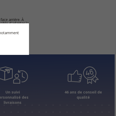
 face arrière. À
ible d'adapter la
ique peut être
es notamment
Un suivi
46 ans de conseil de
ersonnalisé des
qualité
livraisons