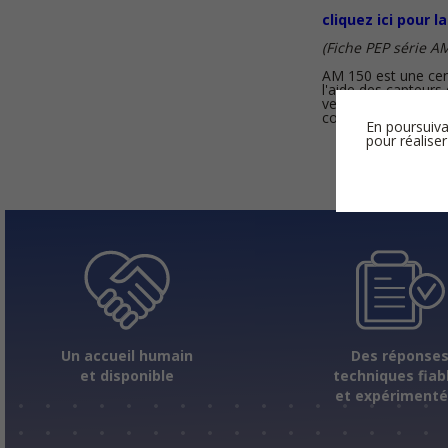
cliquez ici pour l
(Fiche PEP série A
AM 150 est une centr
l'aide des capteurs
ventilation aux bes
combinée à Airmast
En poursuiva
pour réaliser
Un accueil humain
Des réponse
et disponible
techniques fiab
et expériment