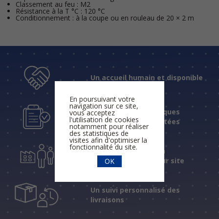
Classement au feu : M2
Résistance à la T °C : 120 °C
Conditionnement : à la coupe ou en rouleau de 20 × 2 m
Un accueil humain et disponible
En poursuivant votre
navigation sur ce site,
Des réponses techniques
vous acceptez
l'utilisation de cookies
fiables et expérimentées
notamment pour réaliser
des statistiques de
visites afin d'optimiser la
fonctionnalité du site.
Une assistance et un
accompagnement sur site
OK
Un suivi personnalisé des
livraisons