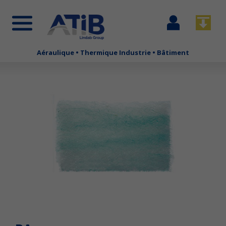
Se
Télécha
connecter
Aéraulique • Thermique Industrie • Bâtiment
Aller
au
contenu
principal