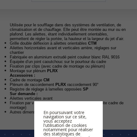
Utilisée pour le soufflage dans des systèmes de ventilation, de
climatisation et de chauffage. Elle peut être montée au mur ou en
plafond. Les ailettes, étant individuellement orientables,
permettent de régler la portée, la hauteur et la largeur du jet d’air.
Grille double déflexion à ailettes orientables
CTM
Ailettes horizontales avant et verticales arrière, réglages sur
chantier
Fabriquée en aluminium extrudé peint couleur blanc RAL 9016
Équipée d’un joint caoutchouc sur le pourtour du cadre
Fixation par clips (avec cadre de montage ou plénum)
Montage sur plénum
PLRX
Accessoires :
Cadre de montage
CM
Plénum de raccordement
PLRX
raccordement 90°
Registre de réglage à lamelles opposées
SP
Sur demande :
Ailettes verticales avant
Fixation par vis (cadre percé) ou vis cachée (nécessite cadre de
montage)
En poursuivant votre
Autres dimensions
navigation sur ce site,
vous acceptez
l'utilisation de cookies
notamment pour réaliser
des statistiques de