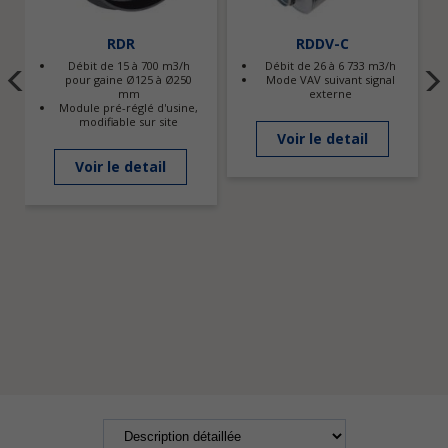
RDR
RDDV-C
Débit de 15 à 700 m3/h
Débit de 26 à 6 733 m3/h
pour gaine Ø125 à Ø250
Mode VAV suivant signal
mm
externe
Module pré-réglé d'usine,
modifiable sur site
Voir le detail
Voir le detail