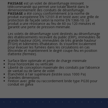
PASSAGE
est un volet de désenfumage innovant
télécommandé qui permet une totale liberté dans le
dimensionnement des conduits de désenfumage.
PASSAGE
a été conçu conformément à la norme de
produit européenne EN 12101-8 et testé avec une grille de
protection de façade selon la norme EN 1366-10. Le
produit a une résistance au feu de 60 ou 120 minutes et
garantit une perte de pression minimale.
Les volets de désenfumage sont destinés au désenfumage
des établissements recevant du public (ERP), immeubles de
grande hauteur (IGH), immeubles de très grande hauteur
(ITGH) et bâtiments d’habitation. Ils s’ouvrent localement
pour évacuer les fumées dans les circulations en cas
d’incendie et maintiennent le degré coupe-feu en position
d’attente (fermée).
Surface libre optimale et perte de charge minimale
Pose horizontale ou verticale
Liberté de conception maximale des conduits par l’absence
de vantail ou de lame de volet
Étanchéité à l'air supérieure (testée sous 1000 Pa)
Grandes dimensions
Finition avec grille ou raccordement bride type PG30 pour
conduit en galva