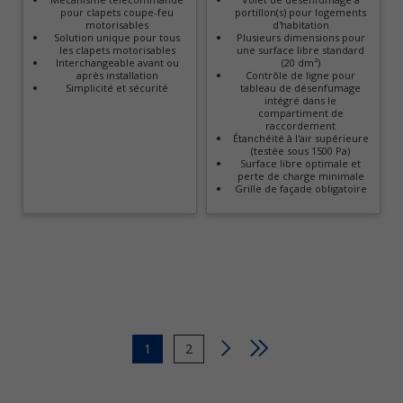
pour clapets coupe-feu
portillon(s) pour logements
motorisables
d'habitation
Solution unique pour tous
Plusieurs dimensions pour
les clapets motorisables
une surface libre standard
Interchangeable avant ou
(20 dm²)
après installation
Contrôle de ligne pour
Simplicité et sécurité
tableau de désenfumage
intégré dans le
compartiment de
raccordement
Étanchéité à l'air supérieure
(testée sous 1500 Pa)
Surface libre optimale et
perte de charge minimale
Grille de façade obligatoire
Page
1
Page
2
courante