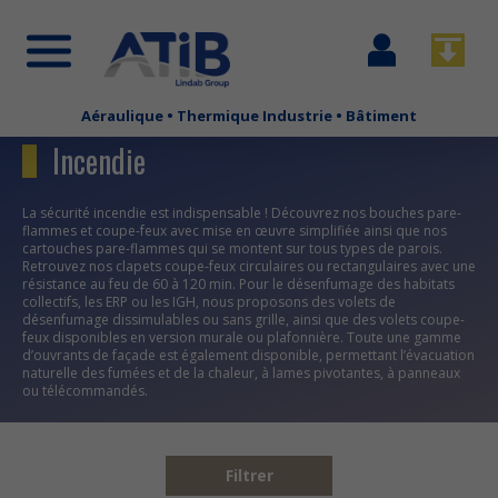
Se
Télécha
connecter
Aéraulique • Thermique Industrie • Bâtiment
Aller
au
Incendie
contenu
principal
La sécurité incendie est indispensable ! Découvrez nos bouches pare-
flammes et coupe-feux avec mise en œuvre simplifiée ainsi que nos
cartouches pare-flammes qui se montent sur tous types de parois.
Retrouvez nos clapets coupe-feux circulaires ou rectangulaires avec une
résistance au feu de 60 à 120 min. Pour le désenfumage des habitats
collectifs, les ERP ou les IGH, nous proposons des volets de
désenfumage dissimulables ou sans grille, ainsi que des volets coupe-
feux disponibles en version murale ou plafonnière. Toute une gamme
d’ouvrants de façade est également disponible, permettant l’évacuation
naturelle des fumées et de la chaleur, à lames pivotantes, à panneaux
ou télécommandés.
Filtrer