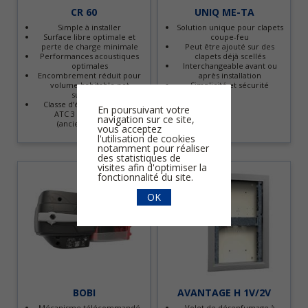
CR 60
UNIQ ME-TA
Simple à installer
Solution unique pour clapets
Surface libre optimale et
coupe-feu
perte de charge minimale
Peut être ajouté sur des
Performances acoustiques
clapets déjà scellés
optimales
Interchangeable avant ou
Encombrement réduit pour
après installation
volume habitable net
Simplicité et sécurité
supérieur
Classe d’étanchéité à l’air
En poursuivant votre
ATC 3 selon EN1751
navigation sur ce site,
(anciennement C)
vous acceptez
l'utilisation de cookies
notamment pour réaliser
des statistiques de
visites afin d'optimiser la
fonctionnalité du site.
OK
BOBI
AVANTAGE H 1V/2V
Mécanisme télécommandé
Volet de désenfumage à