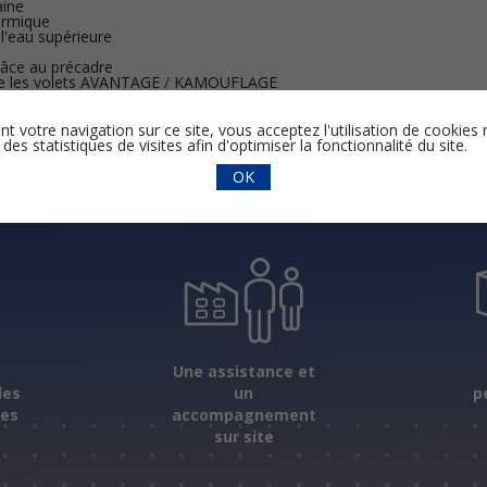
ine
ermique
t l'eau supérieure
grâce au précadre
e les volets AVANTAGE / KAMOUFLAGE
par grille esthétique en alu (= GRIDEC)
nt votre navigation sur ce site, vous acceptez l'utilisation de cooki
 des statistiques de visites afin d'optimiser la fonctionnalité du site.
OK
s
Une assistance et
les
un
p
ées
accompagnement
sur site