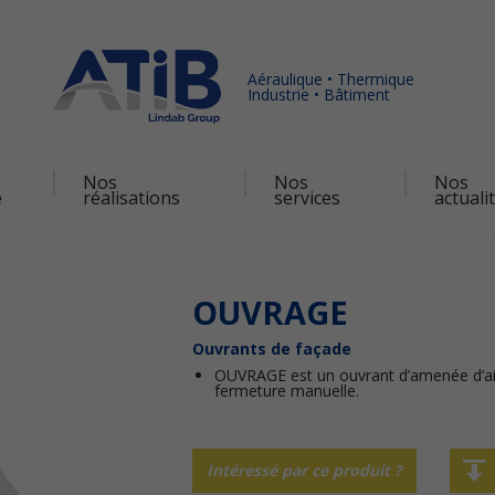
Aéraulique • Thermique
Industrie • Bâtiment
Nos
Nos
Nos
é
réalisations
services
actuali
OUVRAGE
Ouvrants de façade
OUVRAGE est un ouvrant d’amenée d’air
fermeture manuelle.
Intéressé par ce produit ?