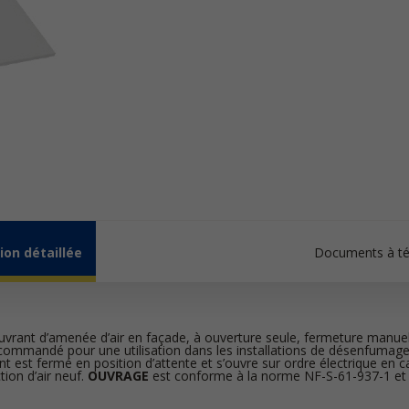
ion détaillée
Documents à té
uvrant d’amenée d’air en façade, à ouverture seule, fermeture manuel
écommandé pour une utilisation dans les installations de désenfumage
t est fermé en position d’attente et s’ouvre sur ordre électrique en c
tion d’air neuf.
OUVRAGE
est conforme à la norme NF-S-61-937-1 et