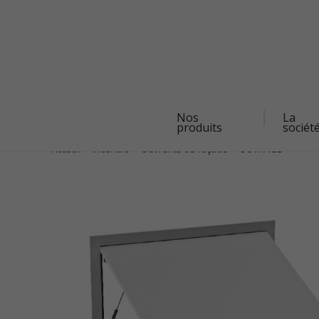
Navigation
Nos
La
principale
produits
sociét
Aller
au
contenu
Accueil
Incendie
Ouvrants de façade
OUVRAGE
principal