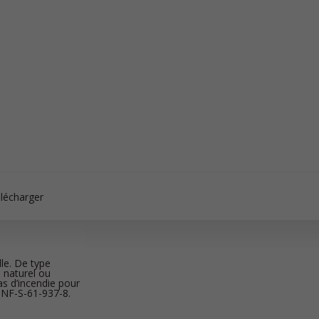
lécharger
le. De type
 naturel ou
as d’incendie pour
 NF-S-61-937-8.