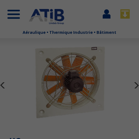
Se
Télécha
connecter
Aéraulique • Thermique Industrie • Bâtiment
Aller
au
contenu
principal