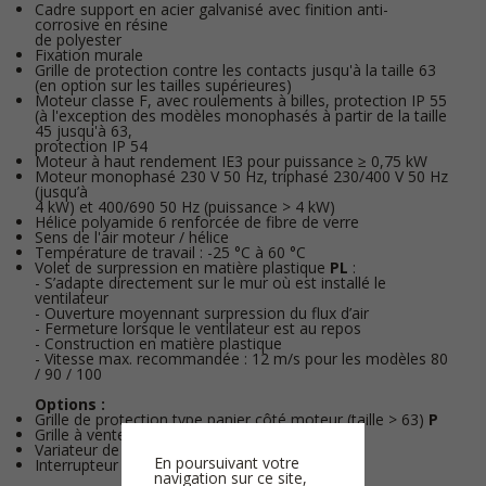
Cadre support en acier galvanisé avec finition anti-
corrosive en résine
de polyester
Fixation murale
Grille de protection contre les contacts jusqu'à la taille 63
(en option sur les tailles supérieures)
Moteur classe F, avec roulements à billes, protection IP 55
(à l'exception des modèles monophasés à partir de la taille
45 jusqu'à 63,
protection IP 54
Moteur à haut rendement IE3 pour puissance ≥ 0,75 kW
Moteur monophasé 230 V 50 Hz, triphasé 230/400 V 50 Hz
(jusqu’à
4 kW) et 400/690 50 Hz (puissance > 4 kW)
Hélice polyamide 6 renforcée de fibre de verre
Sens de l'air moteur / hélice
Température de travail : -25 °C à 60 °C
Volet de surpression en matière plastique
PL
:
- S’adapte directement sur le mur où est installé le
ventilateur
- Ouverture moyennant surpression du flux d’air
- Fermeture lorsque le ventilateur est au repos
- Construction en matière plastique
- Vitesse max. recommandée : 12 m/s pour les modèles 80
/ 90 / 100
Options :
Grille de protection type panier côté moteur (taille > 63)
P
Grille à ventelles
PL
Variateur de fréquence
E510
En poursuivant votre
Interrupteur de proximité (non monté)
PR
navigation sur ce site,