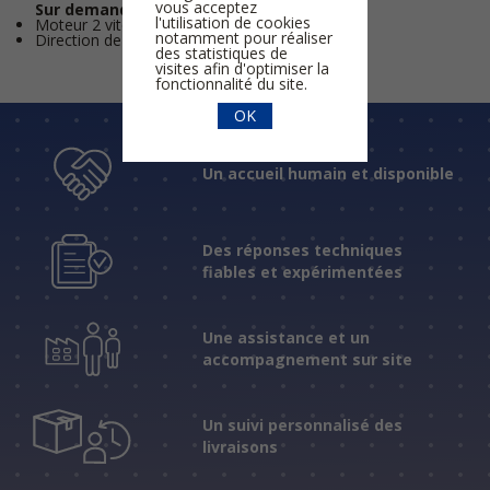
vous acceptez
Sur demande :
l'utilisation de cookies
Moteur 2 vitesses
notamment pour réaliser
Direction de l’air hélice-moteur
des statistiques de
visites afin d'optimiser la
fonctionnalité du site.
OK
Un accueil humain et disponible
Des réponses techniques
fiables et expérimentées
Une assistance et un
accompagnement sur site
Un suivi personnalisé des
livraisons