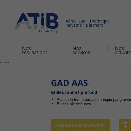
Aéraulique • Thermique
Industrie • Bâtiment
Nos
Nos
Nos
é
réalisations
services
actuali
D AAS
GAD AAS
Grilles mur et plafond
Assure la fermeture automatique par gravité
Butées silencieuses
Intéressé par ce produit ?