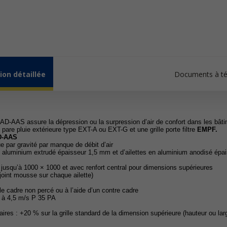
ion détaillée
Documents à té
 GAD-AAS assure la dépression ou la surpression d’air de confort dans les bât
 pare pluie extérieure type EXT-A ou EXT-G et une grille porte filtre
EMPF.
D-AAS
 par gravité par manque de débit d’air
e aluminium extrudé épaisseur 1,5 mm et d’ailettes en aluminium anodisé ép
jusqu’à 1000 × 1000 et avec renfort central pour dimensions supérieures
joint mousse sur chaque ailette)
le cadre non percé ou à l’aide d’un contre cadre
2 à 4,5 m/s P 35 PA
res : +20 % sur la grille standard de la dimension supérieure (hauteur ou large