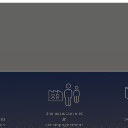
s
Une assistance et
les
un
p
ées
accompagnement