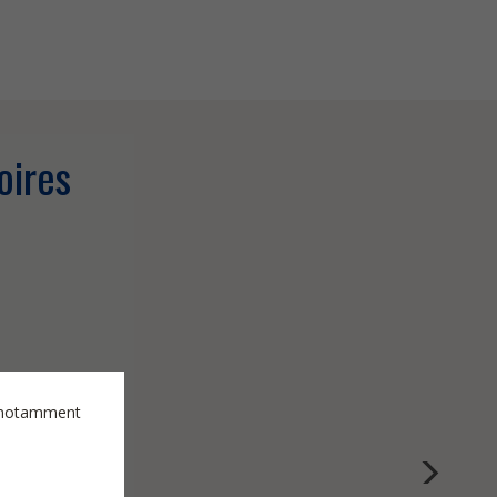
oires
es notamment