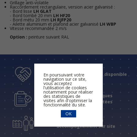
Grillage anti-volatile
Raccordement rectangulaire, version acier galvanisé :
- Bord lisse
LH GLAT
- Bord tombé 20 mm
LH HF20
- Bord métu 20 mm
LH RJFP20
- Ailette aluminium et plafond acier galvanisé
LH WBP
Vitesse recommandée 2 m/s
Option :
peinture suivant RAL
Un accueil humain et disponible
En poursuivant votre
navigation sur ce site,
vous acceptez
l'utilisation de cookies
notamment pour réaliser
Des réponses techniques
des statistiques de
visites afin d'optimiser la
fiables et expérimentées
fonctionnalité du site.
OK
Une assistance et un
accompagnement sur site