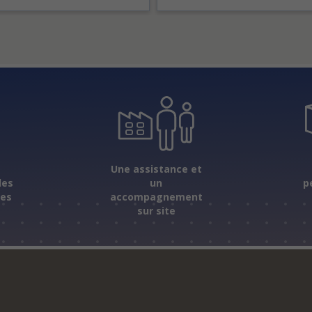
s
Une assistance et
les
un
p
ées
accompagnement
sur site