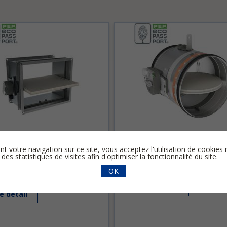
CR 120
nt votre navigation sur ce site, vous acceptez l'utilisation de cooki
 nette optimale et perte de charge
Section nette optimale et perte de
 des statistiques de visites afin d'optimiser la fonctionnalité du site.
le
minimale
sme de commande entièrement
Faible niveau sonore
OK
u mur
Voir le detail
le detail