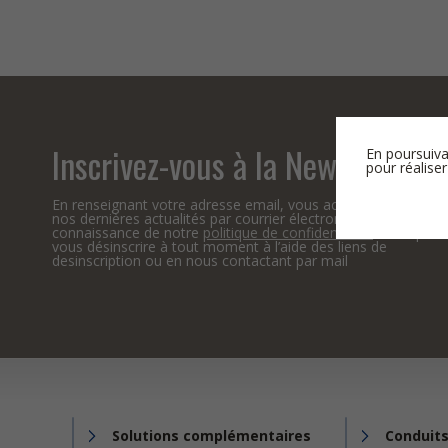
Inscrivez-vous à la Newsletter
En poursuiva
pour réaliser
En renseignant votre adresse email, vous acceptez de recevo
nos dernières actualités par courrier électronique et prenez
connaissance de notre
politique de confidentialité
. Vous pou
vous désinscrire à tout moment à l’aide des liens de
desinscription ou en nous contactant par mail
Solutions complémentaires
Conduits