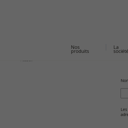
Navigation
Nos
La
principale
produits
sociét
Aller
au
contenu
Accueil
principal
Nom 
Les 
adre