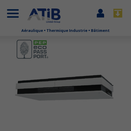
Se
Télécha
connecter
Aéraulique • Thermique Industrie • Bâtiment
Aller
au
contenu
principal