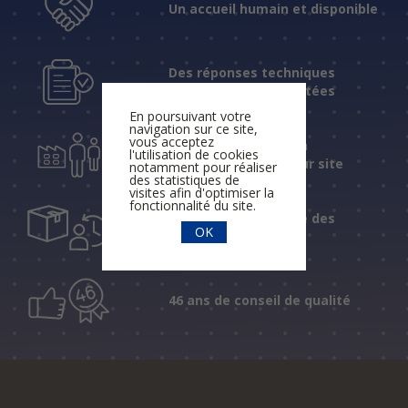
Un accueil humain et disponible
Des réponses techniques
fiables et expérimentées
En poursuivant votre
navigation sur ce site,
vous acceptez
Une assistance et un
l'utilisation de cookies
accompagnement sur site
notamment pour réaliser
des statistiques de
visites afin d'optimiser la
fonctionnalité du site.
Un suivi personnalisé des
OK
livraisons
46 ans de conseil de qualité