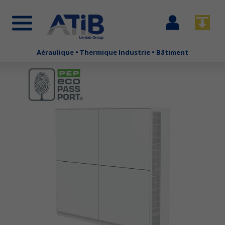
Se
Télécha
connecter
Aéraulique • Thermique Industrie • Bâtiment
Aller
au
contenu
principal