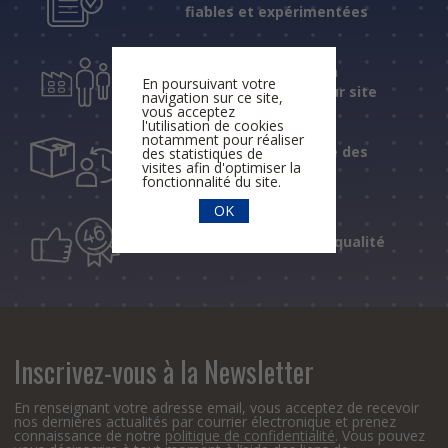
fiables et expérimentées
Une assistance et un
En poursuivant votre
accompagnement sur site
navigation sur ce site,
vous acceptez
l'utilisation de cookies
notamment pour réaliser
Un suivi personnalisé des
des statistiques de
visites afin d'optimiser la
livraisons
fonctionnalité du site.
OK
46 ans de conseil de qualité
Inscrivez-vous à la Newsletter
En renseignant votre adresse email, vous acceptez de recevoir
nos dernières actualités par courrier électronique et prenez
connaissance de notre
politique de confidentialité
. Vous pouvez