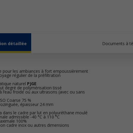
ion détaillée
Documents à té
te pour les ambiances à fort empoussièrement
yage régulier de la préfiltration
tatique naturel
PJGE
haut degré de polymérisation tissé
à l’eau froide ou aux ultrasons (avec ou sans
 ISO Coarse 75 %
trozinguée, épaisseur 24 mm
a dans le cadre par lut en polyuréthane moulé
le admissible -40 °C à 110 °C
maximale 100%
ion cadre inox ou autres dimensions