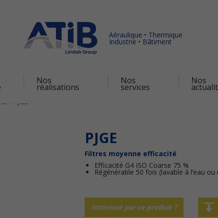
Aéraulique • Thermique
Industrie • Bâtiment
Nos
Nos
Nos
é
réalisations
services
actuali
ité
PJGE
PJGE
Filtres moyenne efficacité
Efficacité G4 ISO Coarse 75 %
Régénérable 50 fois (lavable à l’eau ou 
Intéressé par ce produit ?