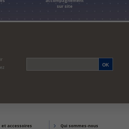
ées
accompagnement
sur site
ir
vez
 et accessoires
Qui sommes-nous