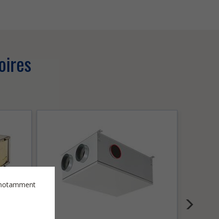
oires
es notamment