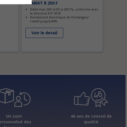
DOMEKT R 250 F
GLOBAL 
Débit max 200 m3/h à 200 Pa, conforme avec
Débit m
la directive ErP 2018
Débit m
Rendement thermique de l’échangeur
rotatif jusqu’à 86%
Voir l
Voir le detail
Un suivi
46 ans de conseil de
ersonnalisé des
qualité