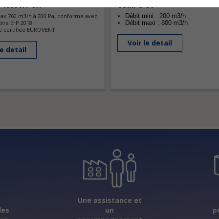
 1000 H / UH
COMPO U0
ax 760 m3/h à 200 Pa, conforme avec
Débit mini : 200 m3/h
tive ErP 2018
Débit maxi : 800 m3/h
e certifiée EUROVENT
Voir le detail
le detail
s
Une assistance et
les
un
p