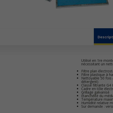
Descript
Utilisé en 1re mon
nécessitant un netto
Filtre plan électros
Filtre plastique à 
Nettoyable 50 fois 
détergent)
Classe filtrante G4
Cadre en tôle élec
Grillage galvanisé
Étanchéité du médi
Température maxima
Humidité relative 
Sur demande : vers