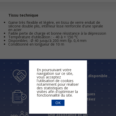
Tissu technique
Gaine très flexible et légère, en tissu de verre enduit de
silicone double plis, intérieur lisse renforcée d'une spirale
en acier
Faible perte de charge et bonne résistance à la dépression
Température d'utilisation : - 40 à + 150 °C
Disponibles : Ø 40 jusqu'à 200 mm Ép. 0,4 mm
Conditionné en longueur de 10 m
En poursuivant votre
navigation sur ce site,
Un accueil humain et disponible
vous acceptez
l'utilisation de cookies
notamment pour réaliser
des statistiques de
visites afin d'optimiser la
Des réponses techniques
fonctionnalité du site.
fiables et expérimentées
OK
Une assistance et un