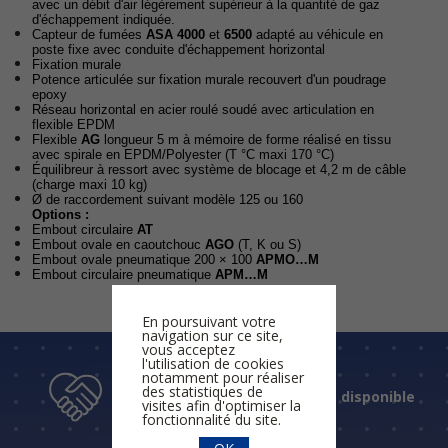
avec un débit d'air légèrement supérieur à la quantité de gaz
d'échappement indiquée.
Capteur de fumées
ASA 4000
et
6500
adapté au véhicule en
poste fixe avec conduite d'échappement horizontal
Fixation murale
Potence articulée sur fixation murale recouvert d'un poudrage
epoxy
Réseau horizontal en acier roulé soudé avec articulation en
flexible EPDM
Flexible
AG
longueur 5 m à mémoire de forme réalisé en tissu
avec spirale en EPDM/Polyester (T °C maxi 170 °C)
Équilibreur à ressort avec système de blocage et 4,2 m de câble
(charge maxi 10 kg)
Ø de raccordement suivant modèle 125 ou 160
Options :
Embout circulaire
AT
Embout ovale en caoutchouc
AGO
(T, K ou S)
Embout ovale pneumatique 200 × 100
APMO…M
Embout circulaire pneumatique
APM…M
En poursuivant votre
navigation sur ce site,
vous acceptez
l'utilisation de cookies
notamment pour réaliser
des statistiques de
Un accueil humain et disponible
visites afin d'optimiser la
fonctionnalité du site.