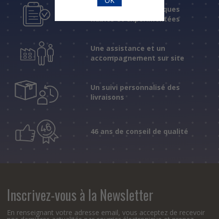
OK
Des réponses techniques
fiables et expérimentées
Une assistance et un
accompagnement sur site
Un suivi personnalisé des
livraisons
46 ans de conseil de qualité
Inscrivez-vous à la Newsletter
En renseignant votre adresse email, vous acceptez de recevoir