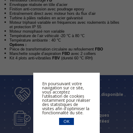
Ventilateur centrifuge
FB
Enveloppe réalisée en tôle d’acier
Finition anti-corrosion avec poudrage epoxy
Entraînement direct avec moteur hors du flux d’air
Turbine à pâles radiales en acier galvanisé
Moteur triphasé variable en fréquences avec roulements à billes
et protection IP 55
Moteur monophasé non variable
Température de l’air véhiculé -20 °C à 80 °C
Température ambiante : 40 °C
Options :
Pièce de transformation circulaire au refoulement
FBO
Manchette souple d’aspiration
FBD
avec 2 colliers
Kit 4 plots anti-vibratiles
FBV
(dureté 60 °C IRH)
En poursuivant votre
navigation sur ce site,
vous acceptez
Un accueil humain et disponible
l'utilisation de cookies
notamment pour réaliser
des statistiques de
visites afin d'optimiser la
fonctionnalité du site.
Des réponses techniques
fiables et expérimentées
OK