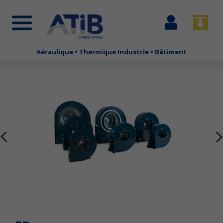
Se
Télécha
connecter
Aéraulique • Thermique Industrie • Bâtiment
Aller
au
contenu
principal