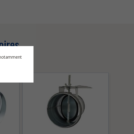
oires
es notamment