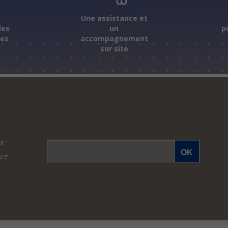
s
Une assistance et
les
un
p
ées
accompagnement
sur site
ir
vez