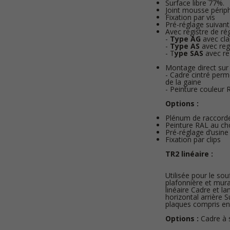
Surface libre 77%.
Joint mousse périph
Fixation par vis
Pré-réglage suivan
Avec registre de rég
-
Type AG
avec cla
-
Type AS
avec regi
- T
ype SAS
avec reg
Montage direct sur
- Cadre cintré perm
de la gaine
- Peinture couleur
Options :
Plénum de raccor
Peinture RAL au ch
Pré-réglage d’usine
Fixation par clips
TR2 linéaire :
Utilisée pour le sou
plafonnière et mura
linéaire Cadre et la
horizontal arrière 
plaques compris ent
Options :
Cadre à s