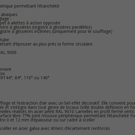
érique permettant l’étanchéité
t abaques
lage :
pet à ailettes à action opposée
stre à glissières (registre à glissières parallèles)
istre à glissières inclinées (uniquement pour le soufflage)
 tube
ettant d’épouser au plus près la forme circulaire
 RAL 9006
dement
oix
 RT44°, 84°, 110° ou 140°
fflage et l’extraction d’air avec un bel effet décoratif. Elle convient po
le et s’intègre dans tout genre de locaux Grille double déflexion en
melles réalisés en acier peint RAL 9010 Lamelles en profil fermé vertic
Surface libre 77% Joint mousse périphérique permettant l’étanchéité Fix
re 0 et 12 mm d’épaisseur ou sur cadre à sceller
celler en acier galva avec étriers d’écartement renforcés