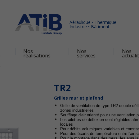
Aéraulique • Thermique
Industrie • Bâtiment
Nos
Nos
Nos
é
réalisations
services
actuali
2
TR2
Grilles mur et plafond
Grille de ventilation de type TR2 double déf
zones industrielles
Soufflage d'air orienté pour une ventilation
Les ailettes de déflexion sont réglables afi
locales
Pour débits volumiques variables et consta
Pour des écarts de température entre l'air so
Pour le montage dans des murs, les appuis 