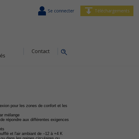
Se connecter
Téléchargements
Contact
tés
lexion pour les zones de confort et les
 par mélange
n de répondre aux différentes exigences
nts
ufflé et l'air ambiant de –12 à +4 K
ou dans les gaines circulaires ou