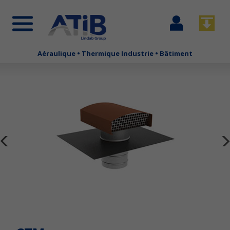
Se
Télécha
connecter
Aéraulique • Thermique Industrie • Bâtiment
Aller
au
contenu
principal