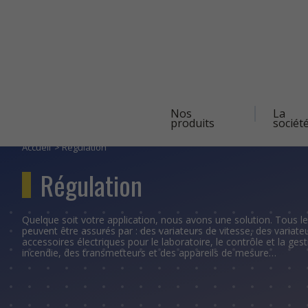
Navigation
Nos
La
principale
produits
sociét
Aller
au
contenu
Accueil
Régulation
principal
Régulation
Quelque soit votre application, nous avons une solution. Tous l
peuvent être assurés par : des variateurs de vitesse, des variat
accessoires électriques pour le laboratoire, le contrôle et la ges
incendie, des transmetteurs et des appareils de mesure…