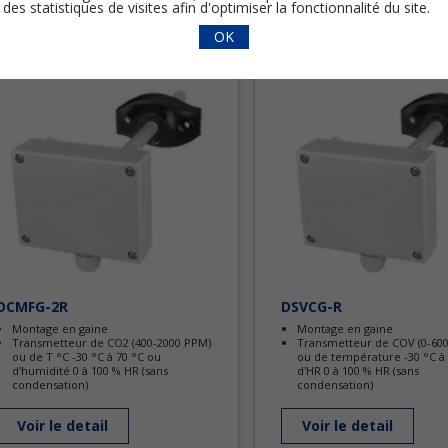
 des statistiques de visites afin d'optimiser la fonctionnalité du site.
OK
DCMFG-2R
DSVCG-R
Montage en gaine
Montage en gaine
Transmetteur de CO2 (400-2000 PPM)
Transmetteur de COV (0-600
ou de T °C -30 °C à 70 °C ou
ou de température -30 °C à
d'humidité 0 à 100 % HR (sans
d'HR 0 à 100 % HR (sans
condensation)
condensation)
Voir le detail
Voir le detail