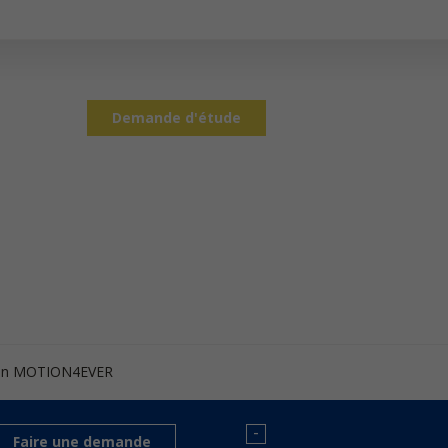
Demande d'étude
ion MOTION4EVER
-
Faire une demande