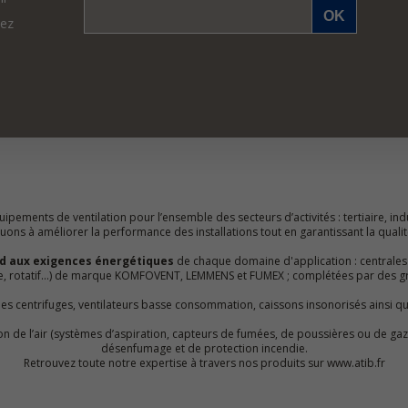
vez
ipements de ventilation pour l’ensemble des secteurs d’activités : tertiaire, indu
ns à améliorer la performance des installations tout en garantissant la qualité 
d aux exigences énergétiques
de chaque domaine d'application : centrales
ue, rotatif…) de marque KOMFOVENT, LEMMENS et FUMEX ; complétées par des g
lles centrifuges, ventilateurs basse consommation, caissons insonorisés ainsi q
ation de l’air (systèmes d’aspiration, capteurs de fumées, de poussières ou de 
désenfumage et de protection incendie.
Retrouvez toute notre expertise à travers nos produits sur www.atib.fr