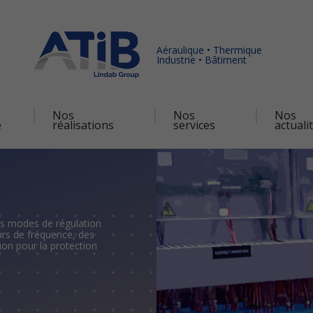
Aéraulique • Thermique
Industrie • Bâtiment
Nos
Nos
Nos
é
réalisations
services
actuali
es modes de régulation
eurs de fréquence, des
tion pour la protection