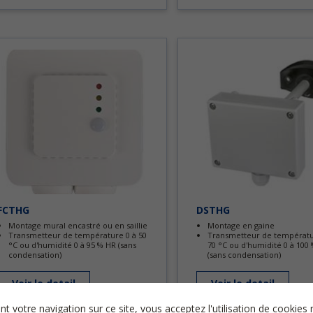
FCTHG
DSTHG
Montage mural encastré ou en saillie
Montage en gaine
Transmetteur de température 0 à 50
Transmetteur de températu
°C ou d'humidité 0 à 95 % HR (sans
70 °C ou d'humidité 0 à 100
condensation)
(sans condensation)
Voir le detail
Voir le detail
nt votre navigation sur ce site, vous acceptez l'utilisation de cooki