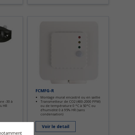
FCMFG-R
Montage mural encastré ou en saillie
re -30 à
Transmetteur de CO2 (400-2000 PPM)
 % HR
ou de température 0 °C à 50°C ou
d'humidité 0 à 95% HR (sans
condensation)
Voir le detail
es notamment