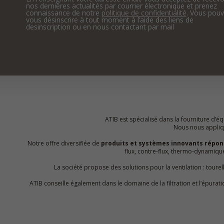
nos dernières actualités par courrier électronique et prenez
connaissance de notre
politique de confidentialité
. Vous pou
vous désinscrire à tout moment à l’aide des liens de
desinscription ou en nous contactant par mail
ATIB est spécialisé dans la fourniture d’équ
Nous nous appliquo
Notre offre diversifiée de
produits et systèmes innovants répon
flux, contre-flux, thermo-dynamiq
La société propose des solutions pour la ventilation : toure
ATIB conseille également dans le domaine de la filtration et l’épur