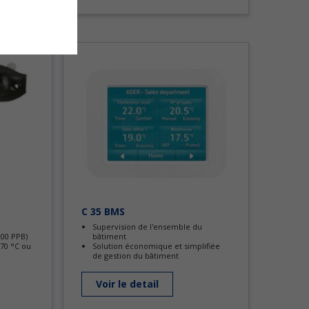
C 35 BMS
Supervision de l'ensemble du
00 PPB)
bâtiment
 70 °C ou
Solution économique et simplifiée
de gestion du bâtiment
Voir le detail