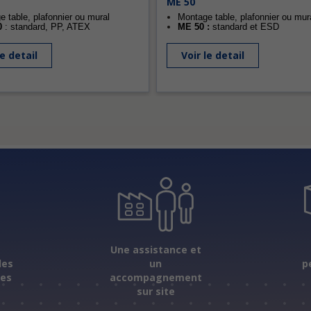
ME 50
 table, plafonnier ou mural
Montage table, plafonnier ou mur
0
: standard, PP, ATEX
ME 50 :
standard et ESD
le detail
Voir le detail
s
Une assistance et
les
un
p
ées
accompagnement
sur site