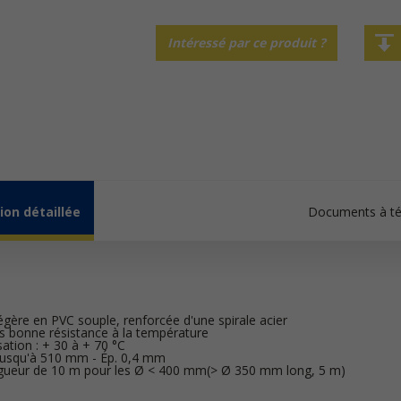
Intéressé par ce produit ?
ion détaillée
Documents à té
 légère en PVC souple, renforcée d'une spirale acier
très bonne résistance à la température
sation : + 30 à + 70 °C
 jusqu'à 510 mm - Ép. 0,4 mm
ngueur de 10 m pour les Ø < 400 mm(> Ø 350 mm long, 5 m)