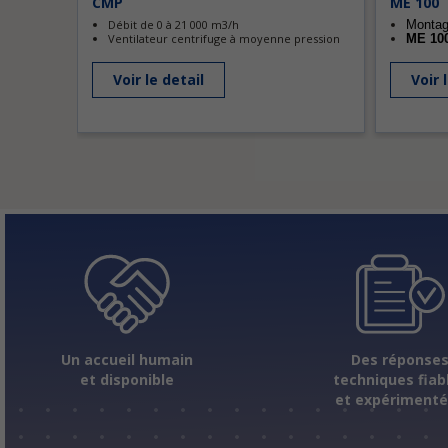
CMP
ME 100
Débit de 0 à 21 000 m3/h
Montage
Ventilateur centrifuge à moyenne pression
ME 10
Voir le detail
Voir 
Un accueil humain
Des réponse
et disponible
techniques fiab
et expériment