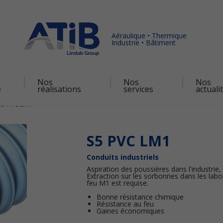
Aéraulique • Thermique
Industrie • Bâtiment
Nos
Nos
Nos
é
réalisations
services
actuali
S5 PVC LM1
S5 PVC LM1
Conduits industriels
Aspiration des poussières dans l'industrie,
Extraction sur les sorbonnes dans les labor
feu M1 est requise.
Bonne résistance chimique
Résistance au feu
Gaines économiques