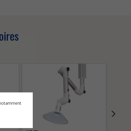
oires
es notamment