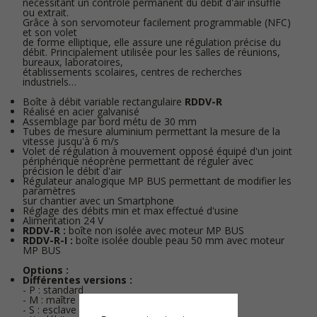
nécessitant un contrôle permanent du débit d'air insufflé
ou extrait.
Grâce à son servomoteur facilement programmable (NFC)
et son volet
de forme elliptique, elle assure une régulation précise du
débit. Principalement utilisée pour les salles de réunions,
bureaux, laboratoires,
établissements scolaires, centres de recherches
industriels…
Boîte à débit variable rectangulaire
RDDV-R
Réalisé en acier galvanisé
Assemblage par bord métu de 30 mm
Tubes de mesure aluminium permettant la mesure de la
vitesse jusqu'à 6 m/s
Volet de régulation à mouvement opposé équipé d'un joint
périphérique néoprène permettant de réguler avec
précision le débit d'air
Régulateur analogique MP BUS permettant de modifier les
paramètres
sur chantier avec un Smartphone
Réglage des débits min et max effectué d'usine
Alimentation 24 V
RDDV-R :
boîte non isolée avec moteur MP BUS
RDDV-R-I :
boîte isolée double peau 50 mm avec moteur
MP BUS
Options :
Différentes versions :
- P : standard
- M : maître
- S : esclave