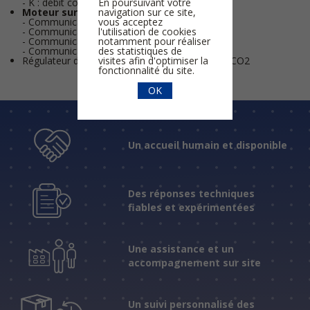
En poursuivant votre
- K : débit constant
navigation sur ce site,
Moteur sur demande :
vous acceptez
- Communicant LON
l'utilisation de cookies
- Communicant MODBUS
notamment pour réaliser
- Communicant KNX
des statistiques de
- Communicant BACNET
visites afin d'optimiser la
Régulateur d'ambiance
CODIS 35
: T °C, HR et CO2
fonctionnalité du site.
OK
Un accueil humain et disponible
Des réponses techniques
fiables et expérimentées
Une assistance et un
accompagnement sur site
Un suivi personnalisé des