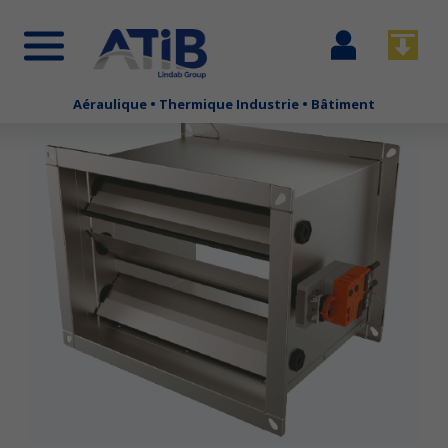
Se
Télécha
connecter
Aéraulique • Thermique Industrie • Bâtiment
Aller
au
contenu
principal